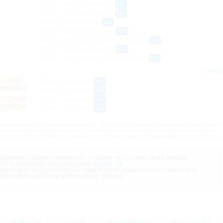
03:00
Как это сделано?
12+
03:30
Как это сделано?
12+
04:00
Махинаторы
12+
07:00
Оружие будущего
12+
08:00
Будущее с Джеймсом Вудсом
12+
12:20
Оружие будущего
12+
13:10
Будущее с Джеймсом Вудсом
12+
↑ навер
ССКИЙ
14:35
Академия
16+
ЮЗИОН
15:30
Академия
16+
23:05
Академия
16+
23:55
Академия
16+
ого некоммерческого использования. При этом любое копирование, воспроизведение,
одном доступе (опубликование) в сети Интернет, любое использование в средствах
 без предварительного письменного разрешения администрации портала запрещается
дующую неделю публикуется не ранее чем за день до её начала.
ма телепередач предоставлена
Сервис-ТВ
.
мечания и предложения по содержимому раздела можно присылать
орму обратной связи (кнопка внизу экрана).