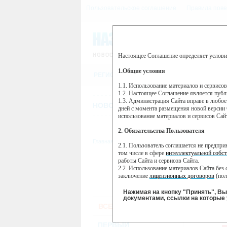
Пользовательское соглашение
Правила пове
Настоящее Соглашение определяет услови
Этот сайт использует сервис веб-ан
(далее — Яндекс).
1.Общие условия
РЕГИСТРАЦИЯ
Сервис Яндекс Метрика использует 
пользовательской активности.
1.1. Использование материалов и сервисо
1.2. Настоящее Соглашение является пуб
Собранная при помощи cookie инфор
1.3. Администрация Сайта вправе в любое
использовании вами данного сайта, 
НОВОСТИ
СТАТЬИ
ОБЪЯВЛЕНИ
Яндекс будет обрабатывать эту инфо
дней с момента размещения новой версии 
активности на сайте. Яндекс обраба
использование материалов и сервисов Сай
Вы можете отказаться от использова
2. Обязательства Пользователя
https://yandex.ru/support/metrika/gen
Главная
//
ТВ-программа
2.1. Пользователь соглашается не предпр
Нажимая на кнопку "Принять", Вы
том числе в сфере
интеллектуальной собст
работы Сайта и сервисов Сайта.
ПН
ВТ
2.2. Использование материалов Сайта без 
28 января
29 января
30
заключение
лицензионных договоров
(пол
2.3. При
цитировании
материалов Сайта, в
2.4. Комментарии и иные записи Пользова
Нажимая на кнопку "Принять", В
морали и нравственности.
документами, ссылки на которые 
ВСЕ КАНАЛЫ
2.5. Пользователь предупрежден о том, чт
содержаться на сайте.
РО
2.6. Пользователь согласен с тем, что Ад
ПЕРВЫЙ