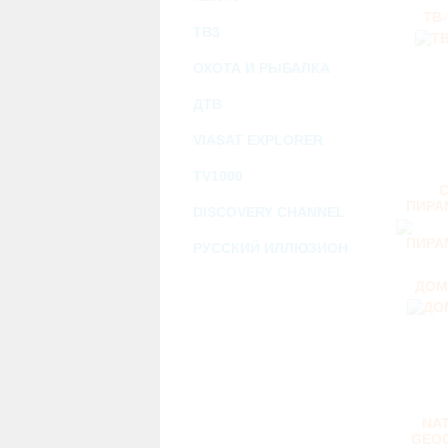
ТВ
ТВ3
ОХОТА И РЫБАЛКА
ДТВ
VIASAT EXPLORER
TV1000
С
ПИРА
DISCOVERY CHANNEL
РУССКИЙ ИЛЛЮЗИОН
ДОМ
NA
GEO