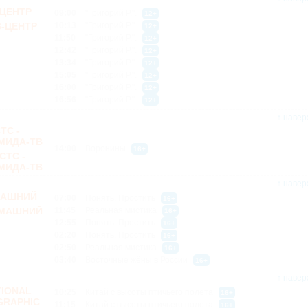
-ЦЕНТР
09:00
"Григорий Р.".
12+
10:13
"Григорий Р.".
12+
11:50
"Григорий Р.".
12+
12:42
"Григорий Р.".
12+
13:34
"Григорий Р.".
12+
15:05
"Григорий Р.".
12+
16:00
"Григорий Р.".
12+
16:56
"Григорий Р.".
12+
↑ навер
ТС -
МИДА-ТВ
14:00
Воронины
16+
↑ навер
АШНИЙ
07:00
Понять. Простить
16+
11:45
Реальная мистика
16+
12:55
Понять. Простить
16+
02:20
Понять. Простить
16+
02:50
Реальная мистика
16+
03:40
Восточные жёны в России
16+
↑ навер
TIONAL
10:25
Китай с высоты птичьего полета
16+
GRAPHIC
11:15
Китай с высоты птичьего полета
16+