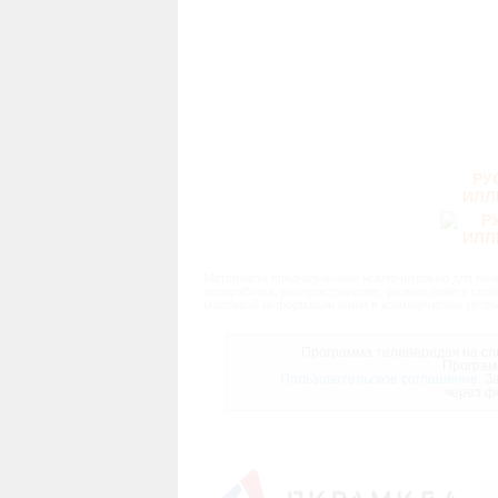
РУ
ИЛЛ
Материалы предназначены исключительно для личн
переработка, распространение, размещение в своб
массовой информации и/или в коммерческих целях
Программа телепередач на сле
Програм
Пользовательское соглашение.
За
через ф