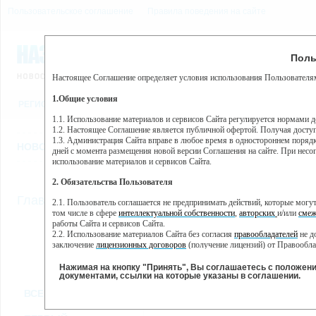
Пользовательское соглашение
Правила поведения на сайте
7 августа, пятница, 12:58
Предупр
Поль
Погода:
0°C, ночью 0°C
Настоящее Соглашение определяет условия использования Пользователям
Этот сайт использует сервис веб-аналитики Яндекс Метрика, пр
(далее — Яндекс).
1.Общие условия
РЕГИСТРАЦИЯ
ВО
Сервис Яндекс Метрика использует технологию “cookie” — неб
пользовательской активности.
1.1. Использование материалов и сервисов Сайта регулируется нормами 
1.2. Настоящее Соглашение является публичной офертой. Получая досту
Собранная при помощи cookie информация не может идентифици
1.3. Администрация Сайта вправе в любое время в одностороннем порядк
использовании вами данного сайта, собранная при помощи cooki
НОВОСТИ
СТАТЬИ
ОБЪЯВЛЕНИЯ
ВЕБКАМЕРЫ
ЕЩ
Яндекс будет обрабатывать эту информацию в интересах владель
дней с момента размещения новой версии Соглашения на сайте. При несог
активности на сайте. Яндекс обрабатывает эту информацию в п
использование материалов и сервисов Сайта.
Вы можете отказаться от использования cookies, выбрав соотв
2. Обязательства Пользователя
https://yandex.ru/support/metrika/general/opt-out.html Однако эт
//
Главная
ТВ-программа
2.1. Пользователь соглашается не предпринимать действий, которые мог
Нажимая на кнопку "Принять", Вы соглашаетесь на обработк
том числе в сфере
интеллектуальной собственности
,
авторских
и/или
смеж
работы Сайта и сервисов Сайта.
2.2. Использование материалов Сайта без согласия
правообладателей
не д
ПН
ВТ
ЧТ
СР
заключение
лицензионных договоров
(получение лицензий) от Правообла
06 июня
07 июня
09 июня
1
08 июня
2.3. При
цитировании
материалов Сайта, включая охраняемые авторские пр
2.4. Комментарии и иные записи Пользователя на Сайте не должны вступ
Нажимая на кнопку "Принять", Вы соглашаетесь с положен
морали и нравственности.
документами, ссылки на которые указаны в соглашении.
Все
Сериалы
Фильм
2.5. Пользователь предупрежден о том, что Администрация Сайта не несе
ВСЕ КАНАЛЫ
содержаться на сайте.
2.6. Пользователь согласен с тем, что Администрация Сайта не несет от