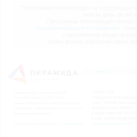
Программа телепередач на следующую н
чем за день до её 
Программа телепередач предо
Пользовательское соглашение.
Заме
содержимому раздела мож
через форму обратной связи (кн
НОВОСТИ
СТАТ
© 2006–2026
Свидетельство о регистрации СМИ
Учредитель: ООО "Медиа
Эл № ФС77-54913 от 26.07.2013
Адрес: 662200, Красноярск
Выдано Федеральной службой по надзору в
Телефон/Факс: (39155) 7-2
сфере связи, информационных технологий и
Служба новостей: (39155)
массовых коммуникаций.
E-mail: nv2221564@yande
Выходные данные СМИ
Размещено на площадке
ООО "Сибмедиафон"