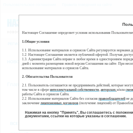
Пользовательское соглашение
Правила поведения на сайте
7 августа, пятница, 10:00
Предупр
Поль
Погода:
0°C, ночью 0°C
Настоящее Соглашение определяет условия использования Пользователям
Этот сайт использует сервис веб-аналитики Яндекс Метрика, пр
(далее — Яндекс).
1.Общие условия
РЕГИСТРАЦИЯ
ВО
Сервис Яндекс Метрика использует технологию “cookie” — неб
пользовательской активности.
1.1. Использование материалов и сервисов Сайта регулируется нормами 
1.2. Настоящее Соглашение является публичной офертой. Получая досту
Собранная при помощи cookie информация не может идентифици
1.3. Администрация Сайта вправе в любое время в одностороннем порядк
использовании вами данного сайта, собранная при помощи cooki
НОВОСТИ
СТАТЬИ
ОБЪЯВЛЕНИЯ
ВЕБКАМЕРЫ
ЕЩ
Яндекс будет обрабатывать эту информацию в интересах владель
дней с момента размещения новой версии Соглашения на сайте. При несог
активности на сайте. Яндекс обрабатывает эту информацию в п
использование материалов и сервисов Сайта.
Вы можете отказаться от использования cookies, выбрав соотв
2. Обязательства Пользователя
https://yandex.ru/support/metrika/general/opt-out.html Однако эт
//
Главная
ТВ-программа
2.1. Пользователь соглашается не предпринимать действий, которые мог
Нажимая на кнопку "Принять", Вы соглашаетесь на обработк
том числе в сфере
интеллектуальной собственности
,
авторских
и/или
смеж
работы Сайта и сервисов Сайта.
2.2. Использование материалов Сайта без согласия
правообладателей
не д
ПН
ВТ
ЧТ
СР
заключение
лицензионных договоров
(получение лицензий) от Правообла
06 июня
07 июня
09 июня
1
08 июня
2.3. При
цитировании
материалов Сайта, включая охраняемые авторские пр
2.4. Комментарии и иные записи Пользователя на Сайте не должны вступ
Нажимая на кнопку "Принять", Вы соглашаетесь с положен
морали и нравственности.
документами, ссылки на которые указаны в соглашении.
Все
Сериалы
Фильм
2.5. Пользователь предупрежден о том, что Администрация Сайта не несе
ВСЕ КАНАЛЫ
содержаться на сайте.
2.6. Пользователь согласен с тем, что Администрация Сайта не несет от