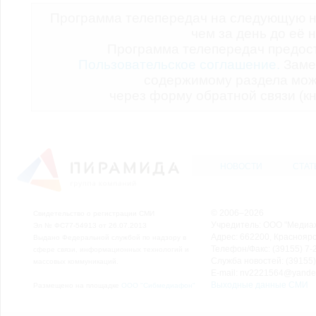
Программа телепередач на следующую н
чем за день до её 
Программа телепередач предо
Пользовательское соглашение.
Заме
содержимому раздела мож
через форму обратной связи (кн
НОВОСТИ
СТАТ
© 2006–2026
Свидетельство о регистрации СМИ
Учредитель: ООО "Медиа
Эл № ФС77-54913 от 26.07.2013
Адрес: 662200, Красноярск
Выдано Федеральной службой по надзору в
Телефон/Факс: (39155) 7-2
сфере связи, информационных технологий и
Служба новостей: (39155)
массовых коммуникаций.
E-mail: nv2221564@yande
Выходные данные СМИ
Размещено на площадке
ООО "Сибмедиафон"