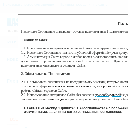
Пользовательское соглашение
Правила поведения на сайте
8 августа, суббота, 13:01
Предупр
Поль
Погода:
0°C, ночью 0°C
Настоящее Соглашение определяет условия использования Пользователям
Этот сайт использует сервис веб-аналитики Яндекс Метрика, пр
(далее — Яндекс).
1.Общие условия
РЕГИСТРАЦИЯ
ВО
Сервис Яндекс Метрика использует технологию “cookie” — неб
пользовательской активности.
1.1. Использование материалов и сервисов Сайта регулируется нормами 
1.2. Настоящее Соглашение является публичной офертой. Получая досту
Собранная при помощи cookie информация не может идентифици
1.3. Администрация Сайта вправе в любое время в одностороннем порядк
использовании вами данного сайта, собранная при помощи cooki
НОВОСТИ
СТАТЬИ
ОБЪЯВЛЕНИЯ
ВЕБКАМЕРЫ
ЕЩ
Яндекс будет обрабатывать эту информацию в интересах владель
дней с момента размещения новой версии Соглашения на сайте. При несог
активности на сайте. Яндекс обрабатывает эту информацию в п
использование материалов и сервисов Сайта.
Вы можете отказаться от использования cookies, выбрав соотв
2. Обязательства Пользователя
https://yandex.ru/support/metrika/general/opt-out.html Однако эт
//
Главная
ТВ-программа
2.1. Пользователь соглашается не предпринимать действий, которые мог
Нажимая на кнопку "Принять", Вы соглашаетесь на обработк
том числе в сфере
интеллектуальной собственности
,
авторских
и/или
смеж
работы Сайта и сервисов Сайта.
2.2. Использование материалов Сайта без согласия
правообладателей
не д
ПН
ВТ
СР
ЧТ
заключение
лицензионных договоров
(получение лицензий) от Правообла
21 января
22 января
23 января
25
24 января
2.3. При
цитировании
материалов Сайта, включая охраняемые авторские пр
2.4. Комментарии и иные записи Пользователя на Сайте не должны вступ
Нажимая на кнопку "Принять", Вы соглашаетесь с положен
морали и нравственности.
документами, ссылки на которые указаны в соглашении.
Все
Сериалы
Фильм
2.5. Пользователь предупрежден о том, что Администрация Сайта не несе
ВСЕ КАНАЛЫ
содержаться на сайте.
2.6. Пользователь согласен с тем, что Администрация Сайта не несет от