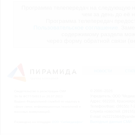
Программа телепередач на следующую н
чем за день до её 
Программа телепередач предо
Пользовательское соглашение.
Заме
содержимому раздела мож
через форму обратной связи (кн
НОВОСТИ
СТАТ
© 2006–2026
Свидетельство о регистрации СМИ
Учредитель: ООО "Медиа
Эл № ФС77-54913 от 26.07.2013
Адрес: 662200, Красноярск
Выдано Федеральной службой по надзору в
Телефон/Факс: (39155) 7-2
сфере связи, информационных технологий и
Служба новостей: (39155)
массовых коммуникаций.
E-mail: nv2221564@yande
Выходные данные СМИ
Размещено на площадке
ООО "Сибмедиафон"