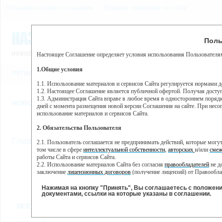
Пользовательское соглашение
Правила поведения на сайте
9 августа, воскресенье, 5
Предупр
Поль
Погода:
0°C, ночью 0°C
Настоящее Соглашение определяет условия использования Пользователям
Этот сайт использует сервис веб-аналитики Яндекс Метрика, пр
(далее — Яндекс).
1.Общие условия
РЕГИСТРАЦИЯ
ВО
Сервис Яндекс Метрика использует технологию “cookie” — неб
пользовательской активности.
1.1. Использование материалов и сервисов Сайта регулируется нормами 
1.2. Настоящее Соглашение является публичной офертой. Получая досту
Собранная при помощи cookie информация не может идентифици
1.3. Администрация Сайта вправе в любое время в одностороннем порядк
использовании вами данного сайта, собранная при помощи cooki
НОВОСТИ
СТАТЬИ
ОБЪЯВЛЕНИЯ
ВЕБКАМЕРЫ
ЕЩ
Яндекс будет обрабатывать эту информацию в интересах владель
дней с момента размещения новой версии Соглашения на сайте. При несог
активности на сайте. Яндекс обрабатывает эту информацию в п
использование материалов и сервисов Сайта.
Вы можете отказаться от использования cookies, выбрав соотв
2. Обязательства Пользователя
https://yandex.ru/support/metrika/general/opt-out.html Однако эт
//
Главная
ТВ-программа
2.1. Пользователь соглашается не предпринимать действий, которые мог
Нажимая на кнопку "Принять", Вы соглашаетесь на обработк
том числе в сфере
интеллектуальной собственности
,
авторских
и/или
смеж
работы Сайта и сервисов Сайта.
2.2. Использование материалов Сайта без согласия
правообладателей
не д
ПН
ВТ
СР
ЧТ
заключение
лицензионных договоров
(получение лицензий) от Правообла
25 ноября
26 ноября
27 ноября
28 ноября
29
2.3. При
цитировании
материалов Сайта, включая охраняемые авторские пр
2.4. Комментарии и иные записи Пользователя на Сайте не должны вступ
Нажимая на кнопку "Принять", Вы соглашаетесь с положен
морали и нравственности.
документами, ссылки на которые указаны в соглашении.
Все
Сериалы
Фильм
2.5. Пользователь предупрежден о том, что Администрация Сайта не несе
ВСЕ КАНАЛЫ
содержаться на сайте.
2.6. Пользователь согласен с тем, что Администрация Сайта не несет от