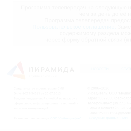
Программа телепередач на следующую н
чем за день до её 
Программа телепередач предо
Пользовательское соглашение.
Заме
содержимому раздела мож
через форму обратной связи (кн
НОВОСТИ
СТАТ
© 2006–2026
Свидетельство о регистрации СМИ
Учредитель: ООО "Медиа
Эл № ФС77-54913 от 26.07.2013
Адрес: 662200, Красноярск
Выдано Федеральной службой по надзору в
Телефон/Факс: (39155) 7-2
сфере связи, информационных технологий и
Служба новостей: (39155)
массовых коммуникаций.
E-mail: nv2221564@yande
Выходные данные СМИ
Размещено на площадке
ООО "Сибмедиафон"