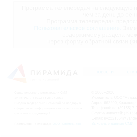
Программа телепередач на следующую н
чем за день до её 
Программа телепередач предо
Пользовательское соглашение.
Заме
содержимому раздела мож
через форму обратной связи (кн
НОВОСТИ
СТАТ
© 2006–2026
Свидетельство о регистрации СМИ
Учредитель: ООО "Медиа
Эл № ФС77-54913 от 26.07.2013
Адрес: 662200, Красноярск
Выдано Федеральной службой по надзору в
Телефон/Факс: (39155) 7-2
сфере связи, информационных технологий и
Служба новостей: (39155)
массовых коммуникаций.
E-mail: nv2221564@yande
Выходные данные СМИ
Размещено на площадке
ООО "Сибмедиафон"