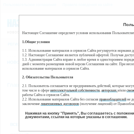
Пользовательское соглашение
Правила поведения на сайте
8 августа, суббота, 17:21
Предупр
Поль
Погода:
0°C, ночью 0°C
Настоящее Соглашение определяет условия использования Пользователям
Этот сайт использует сервис веб-аналитики Яндекс Метрика, пр
(далее — Яндекс).
1.Общие условия
РЕГИСТРАЦИЯ
ВО
Сервис Яндекс Метрика использует технологию “cookie” — неб
пользовательской активности.
1.1. Использование материалов и сервисов Сайта регулируется нормами 
1.2. Настоящее Соглашение является публичной офертой. Получая досту
Собранная при помощи cookie информация не может идентифици
1.3. Администрация Сайта вправе в любое время в одностороннем порядк
использовании вами данного сайта, собранная при помощи cooki
НОВОСТИ
СТАТЬИ
ОБЪЯВЛЕНИЯ
ВЕБКАМЕРЫ
ЕЩ
Яндекс будет обрабатывать эту информацию в интересах владель
дней с момента размещения новой версии Соглашения на сайте. При несог
активности на сайте. Яндекс обрабатывает эту информацию в п
использование материалов и сервисов Сайта.
Вы можете отказаться от использования cookies, выбрав соотв
2. Обязательства Пользователя
https://yandex.ru/support/metrika/general/opt-out.html Однако эт
//
Главная
ТВ-программа
2.1. Пользователь соглашается не предпринимать действий, которые мог
Нажимая на кнопку "Принять", Вы соглашаетесь на обработк
том числе в сфере
интеллектуальной собственности
,
авторских
и/или
смеж
работы Сайта и сервисов Сайта.
2.2. Использование материалов Сайта без согласия
правообладателей
не д
ПН
ВТ
СР
ЧТ
заключение
лицензионных договоров
(получение лицензий) от Правообла
25 ноября
26 ноября
27 ноября
28 ноября
29
2.3. При
цитировании
материалов Сайта, включая охраняемые авторские пр
2.4. Комментарии и иные записи Пользователя на Сайте не должны вступ
Нажимая на кнопку "Принять", Вы соглашаетесь с положен
морали и нравственности.
документами, ссылки на которые указаны в соглашении.
Все
Сериалы
Фильм
2.5. Пользователь предупрежден о том, что Администрация Сайта не несе
ВСЕ КАНАЛЫ
содержаться на сайте.
2.6. Пользователь согласен с тем, что Администрация Сайта не несет от