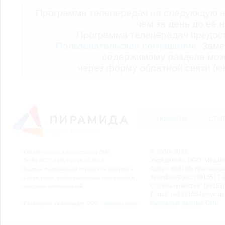
Программа телепередач на следующую н
чем за день до её 
Программа телепередач предо
Пользовательское соглашение.
Заме
содержимому раздела мож
через форму обратной связи (кн
НОВОСТИ
СТАТ
© 2006–2026
Свидетельство о регистрации СМИ
Учредитель: ООО "Медиа
Эл № ФС77-54913 от 26.07.2013
Адрес: 662200, Красноярск
Выдано Федеральной службой по надзору в
Телефон/Факс: (39155) 7-2
сфере связи, информационных технологий и
Служба новостей: (39155)
массовых коммуникаций.
E-mail: nv2221564@yande
Выходные данные СМИ
Размещено на площадке
ООО "Сибмедиафон"