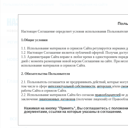
Пользовательское соглашение
Правила поведения на сайте
10 августа, понедельник,
Предупр
Поль
Погода:
0°C, ночью 0°C
Настоящее Соглашение определяет условия использования Пользователям
Этот сайт использует сервис веб-аналитики Яндекс Метрика, пр
(далее — Яндекс).
1.Общие условия
РЕГИСТРАЦИЯ
ВО
Сервис Яндекс Метрика использует технологию “cookie” — неб
пользовательской активности.
1.1. Использование материалов и сервисов Сайта регулируется нормами 
1.2. Настоящее Соглашение является публичной офертой. Получая досту
Собранная при помощи cookie информация не может идентифици
1.3. Администрация Сайта вправе в любое время в одностороннем порядк
использовании вами данного сайта, собранная при помощи cooki
НОВОСТИ
СТАТЬИ
ОБЪЯВЛЕНИЯ
ВЕБКАМЕРЫ
ЕЩ
Яндекс будет обрабатывать эту информацию в интересах владель
дней с момента размещения новой версии Соглашения на сайте. При несог
активности на сайте. Яндекс обрабатывает эту информацию в п
использование материалов и сервисов Сайта.
Вы можете отказаться от использования cookies, выбрав соотв
2. Обязательства Пользователя
https://yandex.ru/support/metrika/general/opt-out.html Однако эт
//
Главная
ТВ-программа
2.1. Пользователь соглашается не предпринимать действий, которые мог
Нажимая на кнопку "Принять", Вы соглашаетесь на обработк
том числе в сфере
интеллектуальной собственности
,
авторских
и/или
смеж
работы Сайта и сервисов Сайта.
2.2. Использование материалов Сайта без согласия
правообладателей
не д
ПН
ВТ
СР
ЧТ
заключение
лицензионных договоров
(получение лицензий) от Правообла
18 ноября
19 ноября
20 ноября
21 ноября
22
2.3. При
цитировании
материалов Сайта, включая охраняемые авторские пр
2.4. Комментарии и иные записи Пользователя на Сайте не должны вступ
Нажимая на кнопку "Принять", Вы соглашаетесь с положен
морали и нравственности.
документами, ссылки на которые указаны в соглашении.
Все
Сериалы
Фильм
2.5. Пользователь предупрежден о том, что Администрация Сайта не несе
ВСЕ КАНАЛЫ
содержаться на сайте.
2.6. Пользователь согласен с тем, что Администрация Сайта не несет от