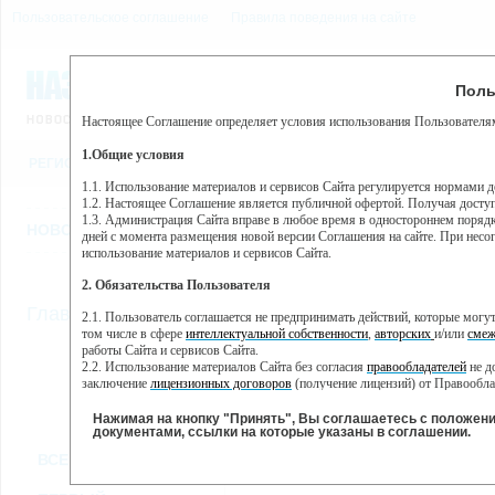
Пользовательское соглашение
Правила поведения на сайте
7 августа, пятница, 22:51
Предупр
Поль
Погода:
0°C, ночью 0°C
Настоящее Соглашение определяет условия использования Пользователям
Этот сайт использует сервис веб-аналитики Яндекс Метрика, пр
(далее — Яндекс).
1.Общие условия
РЕГИСТРАЦИЯ
ВО
Сервис Яндекс Метрика использует технологию “cookie” — неб
пользовательской активности.
1.1. Использование материалов и сервисов Сайта регулируется нормами 
1.2. Настоящее Соглашение является публичной офертой. Получая досту
Собранная при помощи cookie информация не может идентифици
1.3. Администрация Сайта вправе в любое время в одностороннем порядк
использовании вами данного сайта, собранная при помощи cooki
НОВОСТИ
СТАТЬИ
ОБЪЯВЛЕНИЯ
ВЕБКАМЕРЫ
ЕЩ
Яндекс будет обрабатывать эту информацию в интересах владель
дней с момента размещения новой версии Соглашения на сайте. При несог
активности на сайте. Яндекс обрабатывает эту информацию в п
использование материалов и сервисов Сайта.
Вы можете отказаться от использования cookies, выбрав соотв
2. Обязательства Пользователя
https://yandex.ru/support/metrika/general/opt-out.html Однако эт
//
Главная
ТВ-программа
2.1. Пользователь соглашается не предпринимать действий, которые мог
Нажимая на кнопку "Принять", Вы соглашаетесь на обработк
том числе в сфере
интеллектуальной собственности
,
авторских
и/или
смеж
работы Сайта и сервисов Сайта.
2.2. Использование материалов Сайта без согласия
правообладателей
не д
ПН
ВТ
СР
ЧТ
заключение
лицензионных договоров
(получение лицензий) от Правообла
18 ноября
19 ноября
20 ноября
21 ноября
22
2.3. При
цитировании
материалов Сайта, включая охраняемые авторские пр
2.4. Комментарии и иные записи Пользователя на Сайте не должны вступ
Нажимая на кнопку "Принять", Вы соглашаетесь с положен
морали и нравственности.
документами, ссылки на которые указаны в соглашении.
Все
Сериалы
Фильм
2.5. Пользователь предупрежден о том, что Администрация Сайта не несе
ВСЕ КАНАЛЫ
содержаться на сайте.
2.6. Пользователь согласен с тем, что Администрация Сайта не несет от