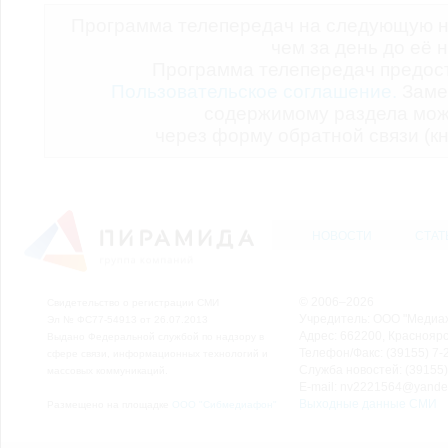
Программа телепередач на следующую н
чем за день до её 
Программа телепередач предо
Пользовательское соглашение.
Заме
содержимому раздела мож
через форму обратной связи (кн
НОВОСТИ
СТАТ
© 2006–2026
Свидетельство о регистрации СМИ
Учредитель: ООО "Медиа
Эл № ФС77-54913 от 26.07.2013
Адрес: 662200, Красноярск
Выдано Федеральной службой по надзору в
Телефон/Факс: (39155) 7-2
сфере связи, информационных технологий и
Служба новостей: (39155)
массовых коммуникаций.
E-mail: nv2221564@yande
Выходные данные СМИ
Размещено на площадке
ООО "Сибмедиафон"