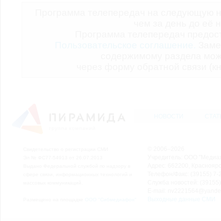
Программа телепередач на следующую н
чем за день до её 
Программа телепередач предо
Пользовательское соглашение.
Заме
содержимому раздела мож
через форму обратной связи (кн
НОВОСТИ
СТАТ
© 2006–2026
Свидетельство о регистрации СМИ
Учредитель: ООО "Медиа
Эл № ФС77-54913 от 26.07.2013
Адрес: 662200, Красноярск
Выдано Федеральной службой по надзору в
Телефон/Факс: (39155) 7-2
сфере связи, информационных технологий и
Служба новостей: (39155)
массовых коммуникаций.
E-mail: nv2221564@yande
Выходные данные СМИ
Размещено на площадке
ООО "Сибмедиафон"