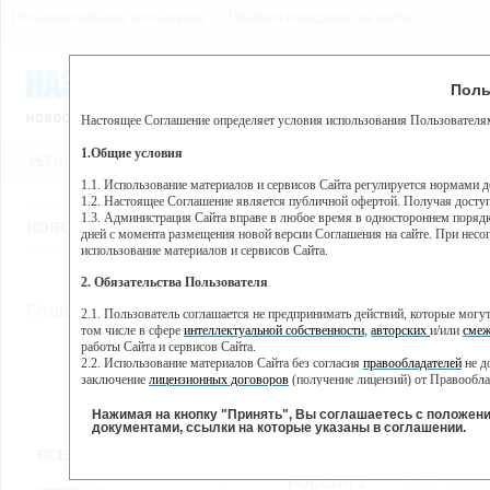
Пользовательское соглашение
Правила поведения на сайте
6 августа, четверг, 10:57
Предупр
Поль
Погода:
0°C, ночью 0°C
Настоящее Соглашение определяет условия использования Пользователям
Этот сайт использует сервис веб-аналитики Яндекс Метрика, пр
(далее — Яндекс).
1.Общие условия
РЕГИСТРАЦИЯ
ВО
Сервис Яндекс Метрика использует технологию “cookie” — неб
пользовательской активности.
1.1. Использование материалов и сервисов Сайта регулируется нормами 
1.2. Настоящее Соглашение является публичной офертой. Получая досту
Собранная при помощи cookie информация не может идентифици
1.3. Администрация Сайта вправе в любое время в одностороннем порядк
использовании вами данного сайта, собранная при помощи cooki
НОВОСТИ
СТАТЬИ
ОБЪЯВЛЕНИЯ
ВЕБКАМЕРЫ
ЕЩ
Яндекс будет обрабатывать эту информацию в интересах владель
дней с момента размещения новой версии Соглашения на сайте. При несог
активности на сайте. Яндекс обрабатывает эту информацию в п
использование материалов и сервисов Сайта.
Вы можете отказаться от использования cookies, выбрав соотв
2. Обязательства Пользователя
https://yandex.ru/support/metrika/general/opt-out.html Однако эт
//
Главная
ТВ-программа
2.1. Пользователь соглашается не предпринимать действий, которые мог
Нажимая на кнопку "Принять", Вы соглашаетесь на обработк
том числе в сфере
интеллектуальной собственности
,
авторских
и/или
смеж
работы Сайта и сервисов Сайта.
2.2. Использование материалов Сайта без согласия
правообладателей
не д
ПН
ВТ
СР
ЧТ
заключение
лицензионных договоров
(получение лицензий) от Правообла
07 января
08 января
09 января
10 января
11
2.3. При
цитировании
материалов Сайта, включая охраняемые авторские пр
2.4. Комментарии и иные записи Пользователя на Сайте не должны вступ
Нажимая на кнопку "Принять", Вы соглашаетесь с положен
морали и нравственности.
документами, ссылки на которые указаны в соглашении.
Все
Сериалы
Фильм
2.5. Пользователь предупрежден о том, что Администрация Сайта не несе
ВСЕ КАНАЛЫ
содержаться на сайте.
2.6. Пользователь согласен с тем, что Администрация Сайта не несет от
РОССИЯ 1
05:00
Утро 