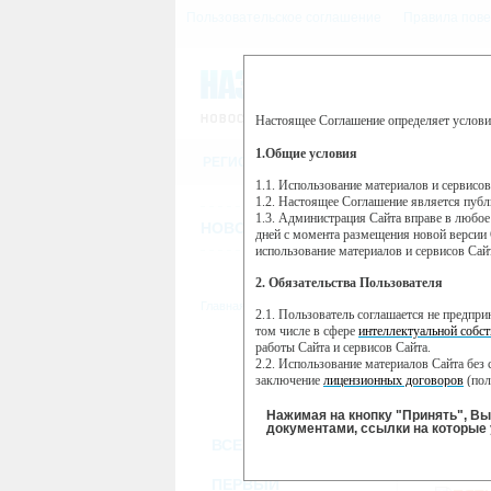
Пользовательское соглашение
Правила пове
Настоящее Соглашение определяет услови
Этот сайт использует сервис веб-ан
(далее — Яндекс).
1.Общие условия
РЕГИСТРАЦИЯ
Сервис Яндекс Метрика использует 
пользовательской активности.
1.1. Использование материалов и сервисо
1.2. Настоящее Соглашение является пуб
Собранная при помощи cookie инфор
1.3. Администрация Сайта вправе в любое
использовании вами данного сайта, 
НОВОСТИ
СТАТЬИ
ОБЪЯВЛЕНИ
Яндекс будет обрабатывать эту инфо
дней с момента размещения новой версии 
активности на сайте. Яндекс обраба
использование материалов и сервисов Сай
Вы можете отказаться от использова
2. Обязательства Пользователя
https://yandex.ru/support/metrika/gen
Главная
//
ТВ-программа
2.1. Пользователь соглашается не предпр
Нажимая на кнопку "Принять", Вы
том числе в сфере
интеллектуальной собст
работы Сайта и сервисов Сайта.
ПН
ВТ
2.2. Использование материалов Сайта без 
07 января
08 января
09
заключение
лицензионных договоров
(пол
2.3. При
цитировании
материалов Сайта, в
2.4. Комментарии и иные записи Пользова
Нажимая на кнопку "Принять", В
морали и нравственности.
документами, ссылки на которые 
ВСЕ КАНАЛЫ
2.5. Пользователь предупрежден о том, чт
содержаться на сайте.
ПЯТЫ
2.6. Пользователь согласен с тем, что Ад
ПЕРВЫЙ