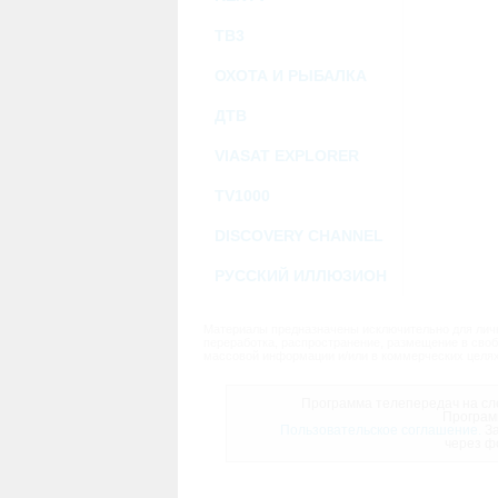
ТВ3
ОХОТА И РЫБАЛКА
ДТВ
VIASAT EXPLORER
TV1000
DISCOVERY CHANNEL
РУССКИЙ ИЛЛЮЗИОН
Материалы предназначены исключительно для личн
переработка, распространение, размещение в своб
массовой информации и/или в коммерческих целях
Программа телепередач на сле
Програм
Пользовательское соглашение.
За
через ф