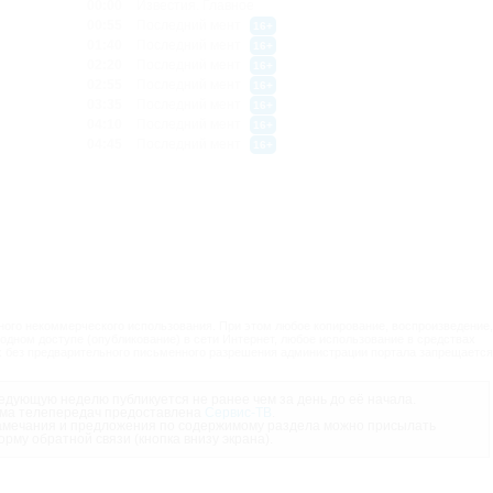
00:00
Известия. Главное
00:55
Последний мент
16+
01:40
Последний мент
16+
02:20
Последний мент
16+
02:55
Последний мент
16+
03:35
Последний мент
16+
04:10
Последний мент
16+
04:45
Последний мент
16+
ого некоммерческого использования. При этом любое копирование, воспроизведение,
одном доступе (опубликование) в сети Интернет, любое использование в средствах
 без предварительного письменного разрешения администрации портала запрещается
дующую неделю публикуется не ранее чем за день до её начала.
ма телепередач предоставлена
Сервис-ТВ
.
мечания и предложения по содержимому раздела можно присылать
орму обратной связи (кнопка внизу экрана).