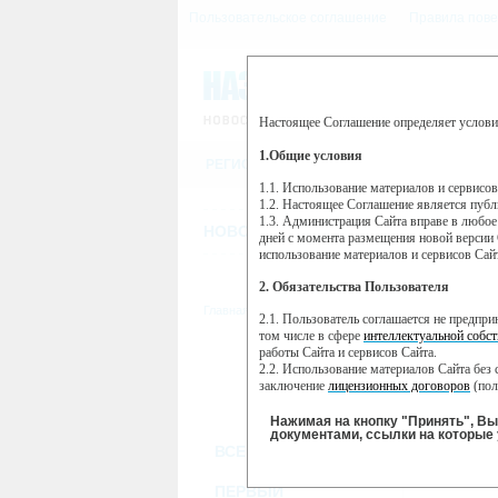
Пользовательское соглашение
Правила пове
Настоящее Соглашение определяет услови
Этот сайт использует сервис веб-ан
(далее — Яндекс).
1.Общие условия
РЕГИСТРАЦИЯ
Сервис Яндекс Метрика использует 
пользовательской активности.
1.1. Использование материалов и сервисо
1.2. Настоящее Соглашение является пуб
Собранная при помощи cookie инфор
1.3. Администрация Сайта вправе в любое
использовании вами данного сайта, 
НОВОСТИ
СТАТЬИ
ОБЪЯВЛЕНИ
Яндекс будет обрабатывать эту инфо
дней с момента размещения новой версии 
активности на сайте. Яндекс обраба
использование материалов и сервисов Сай
Вы можете отказаться от использова
2. Обязательства Пользователя
https://yandex.ru/support/metrika/gen
Главная
//
ТВ-программа
2.1. Пользователь соглашается не предпр
Нажимая на кнопку "Принять", Вы
том числе в сфере
интеллектуальной собст
работы Сайта и сервисов Сайта.
ПН
ВТ
2.2. Использование материалов Сайта без 
28 января
30
29 января
заключение
лицензионных договоров
(пол
2.3. При
цитировании
материалов Сайта, в
2.4. Комментарии и иные записи Пользова
Нажимая на кнопку "Принять", В
морали и нравственности.
документами, ссылки на которые 
ВСЕ КАНАЛЫ
2.5. Пользователь предупрежден о том, чт
содержаться на сайте.
2.6. Пользователь согласен с тем, что Ад
ПЕРВЫЙ