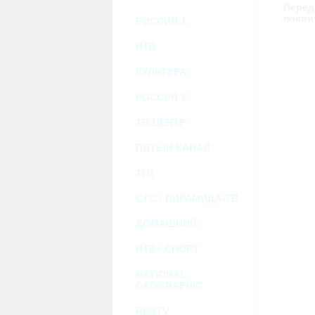
возможными или возникшими потерями и
Перед
услугами, доступными на или полученными
появи
РОССИЯ 1
информацию или ссылки на внешние ресу
2.7. Пользователь принимает положение о 
Администрация Сайта не несет какой-либо 
НТВ
3. Прочие условия
КУЛЬТУРА
3.1. Все возможные споры, вытекающие и
Федерации.
РОССИЯ 2
3.2. Ничто в Соглашении не может поним
совместной деятельности, отношений лич
3.3. Признание судом какого-либо полож
ТВ-ЦЕНТР
Соглашения.
3.4. Бездействие со стороны Администра
ПЯТЫЙ КАНАЛ
позднее соответствующие действия в защи
ТНТ
Политика конфиденциальности и со
СТС - ПИРАМИДА-ТВ
ДОМАШНИЙ
НТВ+ СПОРТ
NATIONAL
GEOGRAPHIC
RENTV