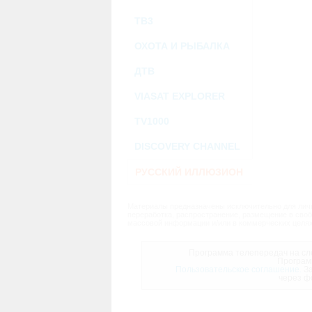
ТВ3
ОХОТА И РЫБАЛКА
ДТВ
VIASAT EXPLORER
TV1000
DISCOVERY CHANNEL
РУССКИЙ ИЛЛЮЗИОН
Материалы предназначены исключительно для личн
переработка, распространение, размещение в своб
массовой информации и/или в коммерческих целях
Программа телепередач на сле
Програм
Пользовательское соглашение.
За
через ф