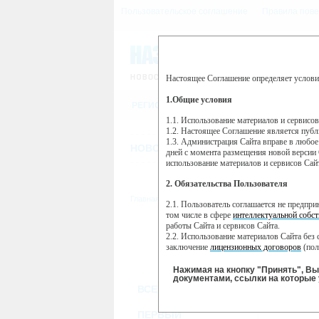
Пользовательское соглашение
Правила пове
Настоящее Соглашение определяет услови
Этот сайт использует сервис веб-ан
(далее — Яндекс).
1.Общие условия
РЕГИСТРАЦИЯ
Сервис Яндекс Метрика использует 
пользовательской активности.
1.1. Использование материалов и сервисо
1.2. Настоящее Соглашение является пуб
Собранная при помощи cookie инфор
1.3. Администрация Сайта вправе в любое
использовании вами данного сайта, 
НОВОСТИ
СТАТЬИ
ОБЪЯВЛЕНИ
Яндекс будет обрабатывать эту инфо
дней с момента размещения новой версии 
активности на сайте. Яндекс обраба
использование материалов и сервисов Сай
Вы можете отказаться от использова
2. Обязательства Пользователя
https://yandex.ru/support/metrika/gen
Главная
//
ТВ-программа
2.1. Пользователь соглашается не предпр
Нажимая на кнопку "Принять", Вы
том числе в сфере
интеллектуальной собст
работы Сайта и сервисов Сайта.
ПН
ВТ
2.2. Использование материалов Сайта без 
28 января
30
29 января
заключение
лицензионных договоров
(пол
2.3. При
цитировании
материалов Сайта, в
2.4. Комментарии и иные записи Пользова
Нажимая на кнопку "Принять", В
морали и нравственности.
документами, ссылки на которые 
ВСЕ КАНАЛЫ
2.5. Пользователь предупрежден о том, чт
содержаться на сайте.
2.6. Пользователь согласен с тем, что Ад
ПЕРВЫЙ