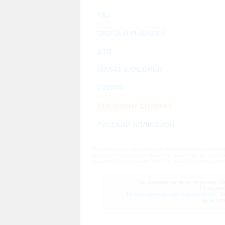
ТВ3
ОХОТА И РЫБАЛКА
ДТВ
VIASAT EXPLORER
TV1000
DISCOVERY CHANNEL
РУССКИЙ ИЛЛЮЗИОН
Материалы предназначены исключительно для личн
переработка, распространение, размещение в своб
массовой информации и/или в коммерческих целях
Программа телепередач на сле
Програм
Пользовательское соглашение.
За
через ф