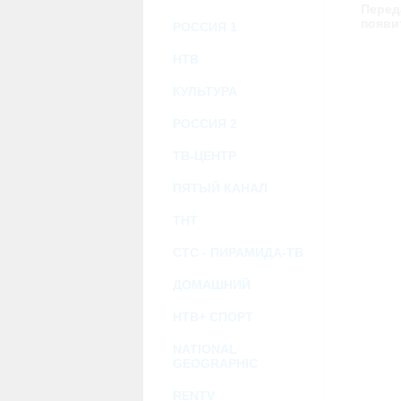
возможными или возникшими потерями и
Перед
услугами, доступными на или полученными
появи
РОССИЯ 1
информацию или ссылки на внешние ресу
2.7. Пользователь принимает положение о 
Администрация Сайта не несет какой-либо 
НТВ
3. Прочие условия
КУЛЬТУРА
3.1. Все возможные споры, вытекающие и
Федерации.
РОССИЯ 2
3.2. Ничто в Соглашении не может поним
совместной деятельности, отношений лич
3.3. Признание судом какого-либо полож
ТВ-ЦЕНТР
Соглашения.
3.4. Бездействие со стороны Администра
ПЯТЫЙ КАНАЛ
позднее соответствующие действия в защи
ТНТ
Политика конфиденциальности и со
СТС - ПИРАМИДА-ТВ
ДОМАШНИЙ
НТВ+ СПОРТ
NATIONAL
GEOGRAPHIC
RENTV