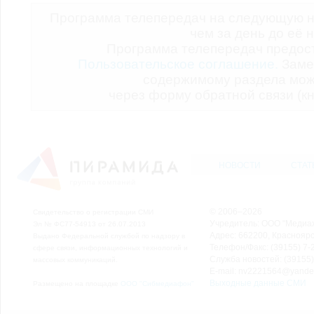
Программа телепередач на следующую н
чем за день до её 
Программа телепередач предо
Пользовательское соглашение.
Заме
содержимому раздела мож
через форму обратной связи (кн
НОВОСТИ
СТАТ
© 2006–2026
Свидетельство о регистрации СМИ
Учредитель: ООО "Медиа
Эл № ФС77-54913 от 26.07.2013
Адрес: 662200, Красноярск
Выдано Федеральной службой по надзору в
Телефон/Факс: (39155) 7-2
сфере связи, информационных технологий и
Служба новостей: (39155)
массовых коммуникаций.
E-mail: nv2221564@yande
Выходные данные СМИ
Размещено на площадке
ООО "Сибмедиафон"