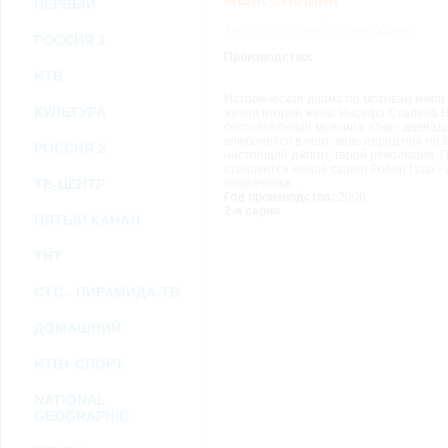
ЖЕНА СТАЛИНА
ПЕРВЫЙ
возможными или возникшими потерями или убытками, связанными с лю
услугами, доступными на или полученными через внешние сайты или ресу
Художественный фильм // Драма
информацию или ссылки на внешние ресурсы.
РОССИЯ 1
2.7. Пользователь принимает положение о том, что все материалы и серви
Производство:
Администрация Сайта не несет какой-либо ответственности и не имеет как
НТВ
3. Прочие условия
Историческая драма по мотивам книги
3.1. Все возможные споры, вытекающие из настоящего Соглашения или с
КУЛЬТУРА
жизни второй жены Иосифа Сталина Н
Федерации.
состоятельный мужчина. Она - двенадц
3.2. Ничто в Соглашении не может пониматься как установление между 
влюбляется в него, ведь перед ней не 
РОССИЯ 2
совместной деятельности, отношений личного найма, либо каких-то ины
настоящий джигит, герой революции. П
3.3. Признание судом какого-либо положения Соглашения недействитель
становится женой своего Робин Гуда -
ТВ-ЦЕНТР
избранника...
Соглашения.
Год производства:
2006
3.4. Бездействие со стороны Администрации Сайта в случае нарушения 
2-я серия
позднее соответствующие действия в защиту своих интересов и
защиту ав
ПЯТЫЙ КАНАЛ
ТНТ
Политика конфиденциальности и соглашение об обработке пер
СТС - ПИРАМИДА-ТВ
ДОМАШНИЙ
НТВ+ СПОРТ
NATIONAL
GEOGRAPHIC