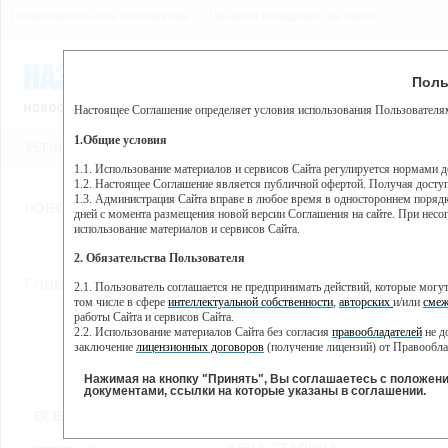
Пользовательское соглашение
Правила поведения на сайте
6 августа, четверг, 15:32
Предупр
Поль
Погода:
0°C, ночью 0°C
Настоящее Соглашение определяет условия использования Пользователям
Этот сайт использует сервис веб-аналитики Яндекс Метрика, пр
(далее — Яндекс).
1.Общие условия
РЕГИСТРАЦИЯ
ВО
Сервис Яндекс Метрика использует технологию “cookie” — неб
пользовательской активности.
1.1. Использование материалов и сервисов Сайта регулируется нормами 
1.2. Настоящее Соглашение является публичной офертой. Получая досту
Собранная при помощи cookie информация не может идентифици
1.3. Администрация Сайта вправе в любое время в одностороннем порядк
использовании вами данного сайта, собранная при помощи cooki
НОВОСТИ
СТАТЬИ
ОБЪЯВЛЕНИЯ
ВЕБКАМЕРЫ
ЕЩ
Яндекс будет обрабатывать эту информацию в интересах владель
дней с момента размещения новой версии Соглашения на сайте. При несог
активности на сайте. Яндекс обрабатывает эту информацию в п
использование материалов и сервисов Сайта.
Вы можете отказаться от использования cookies, выбрав соотв
2. Обязательства Пользователя
https://yandex.ru/support/metrika/general/opt-out.html Однако эт
//
Главная
ТВ-программа
2.1. Пользователь соглашается не предпринимать действий, которые мог
Нажимая на кнопку "Принять", Вы соглашаетесь на обработк
том числе в сфере
интеллектуальной собственности
,
авторских
и/или
смеж
работы Сайта и сервисов Сайта.
2.2. Использование материалов Сайта без согласия
правообладателей
не д
ПН
ВТ
СР
ЧТ
заключение
лицензионных договоров
(получение лицензий) от Правообла
21 января
22 января
23 января
24 января
25
2.3. При
цитировании
материалов Сайта, включая охраняемые авторские пр
2.4. Комментарии и иные записи Пользователя на Сайте не должны вступ
Нажимая на кнопку "Принять", Вы соглашаетесь с положен
морали и нравственности.
документами, ссылки на которые указаны в соглашении.
Все
Сериалы
Фильм
2.5. Пользователь предупрежден о том, что Администрация Сайта не несе
ВСЕ КАНАЛЫ
содержаться на сайте.
2.6. Пользователь согласен с тем, что Администрация Сайта не несет от