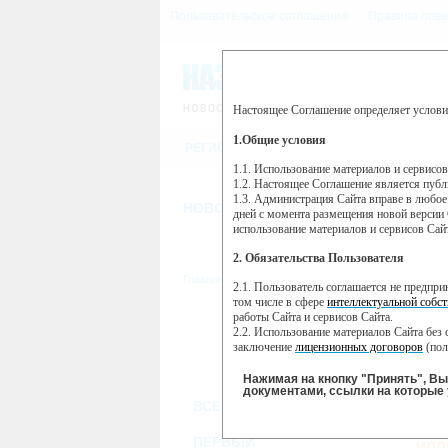
Пользовательское соглашение
Правила пове
Настоящее Соглашение определяет услови
Этот сайт использует сервис веб-ан
(далее — Яндекс).
1.Общие условия
РЕГИСТРАЦИЯ
Сервис Яндекс Метрика использует 
пользовательской активности.
1.1. Использование материалов и сервисо
1.2. Настоящее Соглашение является пуб
Собранная при помощи cookie инфор
1.3. Администрация Сайта вправе в любое
использовании вами данного сайта, 
НОВОСТИ
СТАТЬИ
ОБЪЯВЛЕНИ
Яндекс будет обрабатывать эту инфо
дней с момента размещения новой версии 
активности на сайте. Яндекс обраба
использование материалов и сервисов Сай
Вы можете отказаться от использова
2. Обязательства Пользователя
https://yandex.ru/support/metrika/gen
Главная
//
ТВ-программа
2.1. Пользователь соглашается не предпр
Нажимая на кнопку "Принять", Вы
том числе в сфере
интеллектуальной собст
работы Сайта и сервисов Сайта.
ПН
ВТ
2.2. Использование материалов Сайта без 
21 января
22 января
23
заключение
лицензионных договоров
(пол
2.3. При
цитировании
материалов Сайта, в
2.4. Комментарии и иные записи Пользова
Нажимая на кнопку "Принять", В
морали и нравственности.
документами, ссылки на которые 
ВСЕ КАНАЛЫ
2.5. Пользователь предупрежден о том, чт
содержаться на сайте.
РУ
2.6. Пользователь согласен с тем, что Ад
ПЕРВЫЙ
ИЛЛ