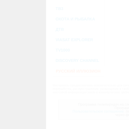
ТВ3
ОХОТА И РЫБАЛКА
ДТВ
VIASAT EXPLORER
TV1000
DISCOVERY CHANNEL
РУССКИЙ ИЛЛЮЗИОН
Материалы предназначены исключительно для личн
переработка, распространение, размещение в своб
массовой информации и/или в коммерческих целях
Программа телепередач на сле
Програм
Пользовательское соглашение.
За
через ф