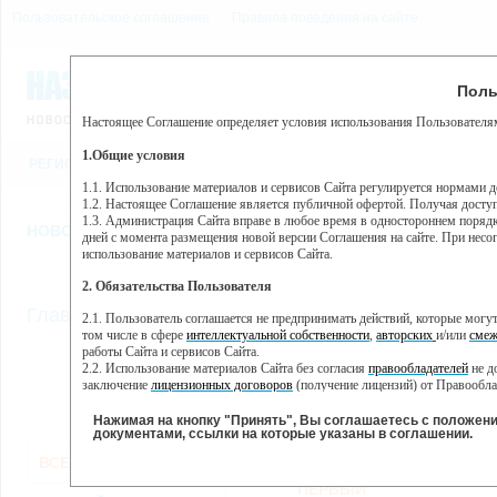
Пользовательское соглашение
Правила поведения на сайте
8 августа, суббота, 12:21
Предупр
Поль
Погода:
0°C, ночью 0°C
Настоящее Соглашение определяет условия использования Пользователям
Этот сайт использует сервис веб-аналитики Яндекс Метрика, пр
(далее — Яндекс).
1.Общие условия
РЕГИСТРАЦИЯ
ВО
Сервис Яндекс Метрика использует технологию “cookie” — неб
пользовательской активности.
1.1. Использование материалов и сервисов Сайта регулируется нормами 
1.2. Настоящее Соглашение является публичной офертой. Получая досту
Собранная при помощи cookie информация не может идентифици
1.3. Администрация Сайта вправе в любое время в одностороннем порядк
использовании вами данного сайта, собранная при помощи cooki
НОВОСТИ
СТАТЬИ
ОБЪЯВЛЕНИЯ
ВЕБКАМЕРЫ
ЕЩ
Яндекс будет обрабатывать эту информацию в интересах владель
дней с момента размещения новой версии Соглашения на сайте. При несог
активности на сайте. Яндекс обрабатывает эту информацию в п
использование материалов и сервисов Сайта.
Вы можете отказаться от использования cookies, выбрав соотв
2. Обязательства Пользователя
https://yandex.ru/support/metrika/general/opt-out.html Однако эт
//
Главная
ТВ-программа
2.1. Пользователь соглашается не предпринимать действий, которые мог
Нажимая на кнопку "Принять", Вы соглашаетесь на обработк
том числе в сфере
интеллектуальной собственности
,
авторских
и/или
смеж
работы Сайта и сервисов Сайта.
2.2. Использование материалов Сайта без согласия
правообладателей
не д
ПН
ВТ
СР
ЧТ
заключение
лицензионных договоров
(получение лицензий) от Правообла
21 января
22 января
23 января
24 января
25
2.3. При
цитировании
материалов Сайта, включая охраняемые авторские пр
2.4. Комментарии и иные записи Пользователя на Сайте не должны вступ
Нажимая на кнопку "Принять", Вы соглашаетесь с положен
морали и нравственности.
документами, ссылки на которые указаны в соглашении.
Все
Сериалы
Фильм
2.5. Пользователь предупрежден о том, что Администрация Сайта не несе
ВСЕ КАНАЛЫ
содержаться на сайте.
2.6. Пользователь согласен с тем, что Администрация Сайта не несет от
ПЕРВЫЙ