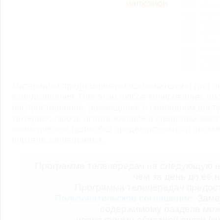
07:30
Жмур
09:35
Корол
11:15
Гамле
17:55
Займе
19:25
Трио
21:15
Летни
00:50
Фоног
02:40
С люб
Материалы предназначены исключительно для ли
использования. При этом любое копирование, во
распространение, размещение в свободном доступ
Интернет, любое использование в средствах мас
коммерческих целях без предварительного пись
портала запрещается.
Программа телепередач на следующую н
чем за день до её 
Программа телепередач предо
Пользовательское соглашение.
Заме
содержимому раздела мож
через форму обратной связи (кн