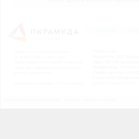
НОВОСТИ
СТАТ
© 2006–2026
Свидетельство о регистрации СМИ
Учредитель: ООО "Медиа
Эл № ФС77-54913 от 26.07.2013
Адрес: 662200, Красноярск
Выдано Федеральной службой по надзору в
Телефон/Факс: (39155) 7-2
сфере связи, информационных технологий и
Служба новостей: (39155)
массовых коммуникаций.
E-mail: nv2221564@yande
Выходные данные СМИ
Размещено на площадке
ООО "Сибмедиафон"
Пользовательское соглашение
Правила поведения на сайте