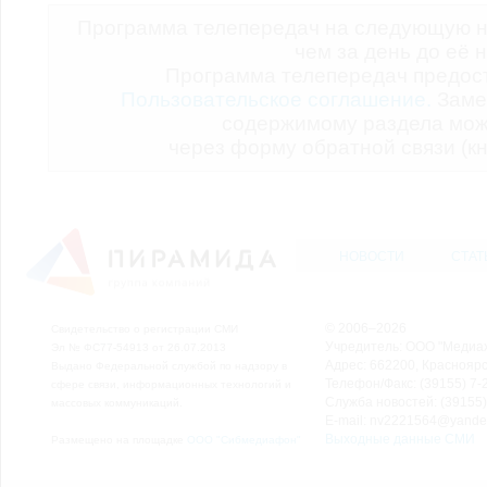
Программа телепередач на следующую н
чем за день до её 
Программа телепередач предо
Пользовательское соглашение.
Заме
содержимому раздела мож
через форму обратной связи (кн
НОВОСТИ
СТАТ
© 2006–2026
Свидетельство о регистрации СМИ
Учредитель: ООО "Медиа
Эл № ФС77-54913 от 26.07.2013
Адрес: 662200, Красноярск
Выдано Федеральной службой по надзору в
Телефон/Факс: (39155) 7-2
сфере связи, информационных технологий и
Служба новостей: (39155)
массовых коммуникаций.
E-mail: nv2221564@yande
Выходные данные СМИ
Размещено на площадке
ООО "Сибмедиафон"