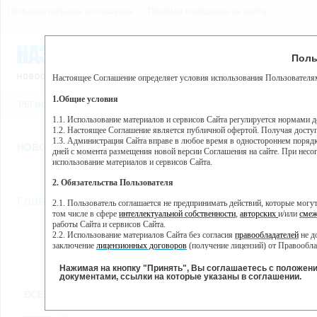
Пользовательское соглашение
Правила поведения на сайте
8 августа, суббота, 15:56
Предупр
Поль
Погода:
0°C, ночью 0°C
Настоящее Соглашение определяет условия использования Пользователям
Этот сайт использует сервис веб-аналитики Яндекс Метрика, пр
(далее — Яндекс).
1.Общие условия
РЕГИСТРАЦИЯ
ВО
Сервис Яндекс Метрика использует технологию “cookie” — неб
пользовательской активности.
1.1. Использование материалов и сервисов Сайта регулируется нормами 
1.2. Настоящее Соглашение является публичной офертой. Получая досту
Собранная при помощи cookie информация не может идентифици
1.3. Администрация Сайта вправе в любое время в одностороннем порядк
использовании вами данного сайта, собранная при помощи cooki
НОВОСТИ
СТАТЬИ
ОБЪЯВЛЕНИЯ
ВЕБКАМЕРЫ
ЕЩ
Яндекс будет обрабатывать эту информацию в интересах владель
дней с момента размещения новой версии Соглашения на сайте. При несог
активности на сайте. Яндекс обрабатывает эту информацию в п
использование материалов и сервисов Сайта.
Вы можете отказаться от использования cookies, выбрав соотв
2. Обязательства Пользователя
https://yandex.ru/support/metrika/general/opt-out.html Однако эт
//
Главная
ТВ-программа
2.1. Пользователь соглашается не предпринимать действий, которые мог
Нажимая на кнопку "Принять", Вы соглашаетесь на обработк
том числе в сфере
интеллектуальной собственности
,
авторских
и/или
смеж
работы Сайта и сервисов Сайта.
2.2. Использование материалов Сайта без согласия
правообладателей
не д
ПН
ВТ
СР
ЧТ
заключение
лицензионных договоров
(получение лицензий) от Правообла
07 января
08 января
09 января
10 января
11
2.3. При
цитировании
материалов Сайта, включая охраняемые авторские пр
2.4. Комментарии и иные записи Пользователя на Сайте не должны вступ
Нажимая на кнопку "Принять", Вы соглашаетесь с положен
морали и нравственности.
документами, ссылки на которые указаны в соглашении.
Все
Сериалы
Фильм
2.5. Пользователь предупрежден о том, что Администрация Сайта не несе
ВСЕ КАНАЛЫ
содержаться на сайте.
2.6. Пользователь согласен с тем, что Администрация Сайта не несет от