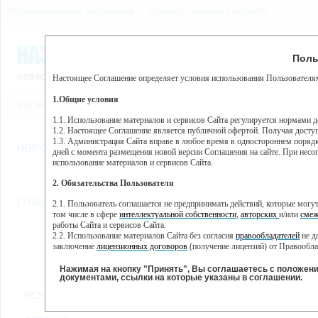
Пользовательское соглашение
Правила поведения на сайте
9 августа, воскресенье, 9
Предупр
Поль
Погода:
0°C, ночью 0°C
Настоящее Соглашение определяет условия использования Пользователям
Этот сайт использует сервис веб-аналитики Яндекс Метрика, пр
(далее — Яндекс).
1.Общие условия
РЕГИСТРАЦИЯ
ВО
Сервис Яндекс Метрика использует технологию “cookie” — неб
пользовательской активности.
1.1. Использование материалов и сервисов Сайта регулируется нормами 
1.2. Настоящее Соглашение является публичной офертой. Получая досту
Собранная при помощи cookie информация не может идентифици
1.3. Администрация Сайта вправе в любое время в одностороннем порядк
использовании вами данного сайта, собранная при помощи cooki
НОВОСТИ
СТАТЬИ
ОБЪЯВЛЕНИЯ
ВЕБКАМЕРЫ
ЕЩ
Яндекс будет обрабатывать эту информацию в интересах владель
дней с момента размещения новой версии Соглашения на сайте. При несог
активности на сайте. Яндекс обрабатывает эту информацию в п
использование материалов и сервисов Сайта.
Вы можете отказаться от использования cookies, выбрав соотв
2. Обязательства Пользователя
https://yandex.ru/support/metrika/general/opt-out.html Однако эт
//
Главная
ТВ-программа
2.1. Пользователь соглашается не предпринимать действий, которые мог
Нажимая на кнопку "Принять", Вы соглашаетесь на обработк
том числе в сфере
интеллектуальной собственности
,
авторских
и/или
смеж
работы Сайта и сервисов Сайта.
2.2. Использование материалов Сайта без согласия
правообладателей
не д
ПН
ВТ
СР
ЧТ
заключение
лицензионных договоров
(получение лицензий) от Правообла
07 января
08 января
09 января
10 января
11
2.3. При
цитировании
материалов Сайта, включая охраняемые авторские пр
2.4. Комментарии и иные записи Пользователя на Сайте не должны вступ
Нажимая на кнопку "Принять", Вы соглашаетесь с положен
морали и нравственности.
документами, ссылки на которые указаны в соглашении.
Все
Сериалы
Фильм
2.5. Пользователь предупрежден о том, что Администрация Сайта не несе
ВСЕ КАНАЛЫ
содержаться на сайте.
2.6. Пользователь согласен с тем, что Администрация Сайта не несет от