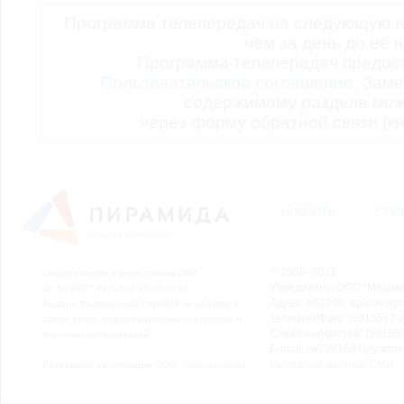
Программа телепередач на следующую н
чем за день до её 
Программа телепередач предо
Пользовательское соглашение.
Заме
содержимому раздела мож
через форму обратной связи (кн
НОВОСТИ
СТАТ
© 2006–2026
Свидетельство о регистрации СМИ
Учредитель: ООО "Медиа
Эл № ФС77-54913 от 26.07.2013
Адрес: 662200, Красноярск
Выдано Федеральной службой по надзору в
Телефон/Факс: (39155) 7-2
сфере связи, информационных технологий и
Служба новостей: (39155)
массовых коммуникаций.
E-mail: nv2221564@yande
Выходные данные СМИ
Размещено на площадке
ООО "Сибмедиафон"