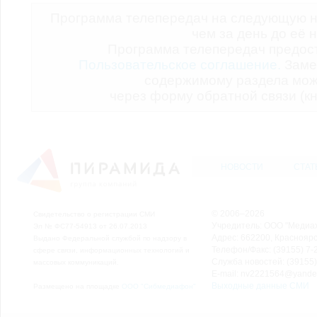
Программа телепередач на следующую н
чем за день до её 
Программа телепередач предо
Пользовательское соглашение.
Заме
содержимому раздела мож
через форму обратной связи (кн
НОВОСТИ
СТАТ
© 2006–2026
Свидетельство о регистрации СМИ
Учредитель: ООО "Медиа
Эл № ФС77-54913 от 26.07.2013
Адрес: 662200, Красноярск
Выдано Федеральной службой по надзору в
Телефон/Факс: (39155) 7-2
сфере связи, информационных технологий и
Служба новостей: (39155)
массовых коммуникаций.
E-mail: nv2221564@yande
Выходные данные СМИ
Размещено на площадке
ООО "Сибмедиафон"