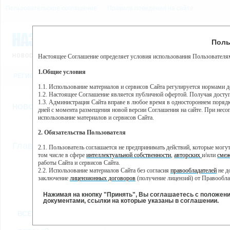
Пользовательское соглашение
Правила поведения на сайте
7 августа, пятница, 11:41
Предупр
Поль
Погода:
0°C, ночью 0°C
Настоящее Соглашение определяет условия использования Пользователям
Этот сайт использует сервис веб-аналитики Яндекс Метрика, пр
(далее — Яндекс).
1.Общие условия
РЕГИСТРАЦИЯ
ВО
Сервис Яндекс Метрика использует технологию “cookie” — неб
пользовательской активности.
1.1. Использование материалов и сервисов Сайта регулируется нормами 
1.2. Настоящее Соглашение является публичной офертой. Получая досту
Собранная при помощи cookie информация не может идентифици
1.3. Администрация Сайта вправе в любое время в одностороннем порядк
использовании вами данного сайта, собранная при помощи cooki
НОВОСТИ
СТАТЬИ
ОБЪЯВЛЕНИЯ
ВЕБКАМЕРЫ
ЕЩ
Яндекс будет обрабатывать эту информацию в интересах владель
дней с момента размещения новой версии Соглашения на сайте. При несог
активности на сайте. Яндекс обрабатывает эту информацию в п
использование материалов и сервисов Сайта.
Вы можете отказаться от использования cookies, выбрав соотв
2. Обязательства Пользователя
https://yandex.ru/support/metrika/general/opt-out.html Однако эт
//
Главная
ТВ-программа
2.1. Пользователь соглашается не предпринимать действий, которые мог
Нажимая на кнопку "Принять", Вы соглашаетесь на обработк
том числе в сфере
интеллектуальной собственности
,
авторских
и/или
смеж
работы Сайта и сервисов Сайта.
2.2. Использование материалов Сайта без согласия
правообладателей
не д
ПН
ВТ
СР
ЧТ
заключение
лицензионных договоров
(получение лицензий) от Правообла
02 декабря
03 декабря
04 декабря
05 декабря
06
2.3. При
цитировании
материалов Сайта, включая охраняемые авторские пр
2.4. Комментарии и иные записи Пользователя на Сайте не должны вступ
Нажимая на кнопку "Принять", Вы соглашаетесь с положен
морали и нравственности.
документами, ссылки на которые указаны в соглашении.
Все
Сериалы
Фильм
2.5. Пользователь предупрежден о том, что Администрация Сайта не несе
ВСЕ КАНАЛЫ
содержаться на сайте.
2.6. Пользователь согласен с тем, что Администрация Сайта не несет от