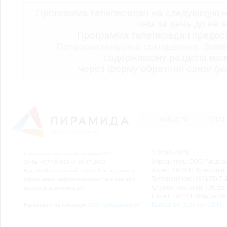
Программа телепередач на следующую н
чем за день до её 
Программа телепередач предо
Пользовательское соглашение.
Заме
содержимому раздела мож
через форму обратной связи (кн
НОВОСТИ
СТАТ
© 2006–2026
Свидетельство о регистрации СМИ
Учредитель: ООО "Медиа
Эл № ФС77-54913 от 26.07.2013
Адрес: 662200, Красноярск
Выдано Федеральной службой по надзору в
Телефон/Факс: (39155) 7-2
сфере связи, информационных технологий и
Служба новостей: (39155)
массовых коммуникаций.
E-mail: nv2221564@yande
Выходные данные СМИ
Размещено на площадке
ООО "Сибмедиафон"