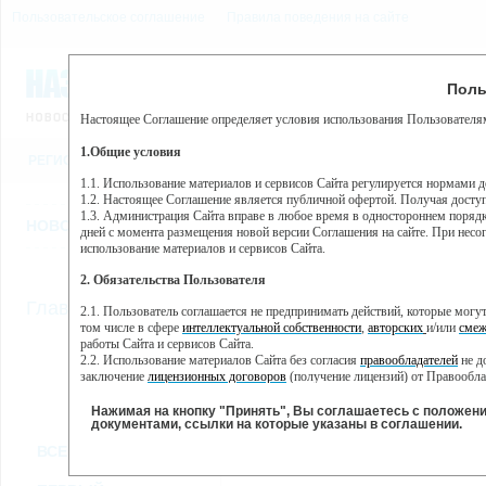
Пользовательское соглашение
Правила поведения на сайте
7 августа, пятница, 17:25
Предупр
Поль
Погода:
0°C, ночью 0°C
Настоящее Соглашение определяет условия использования Пользователям
Этот сайт использует сервис веб-аналитики Яндекс Метрика, пр
(далее — Яндекс).
1.Общие условия
РЕГИСТРАЦИЯ
ВО
Сервис Яндекс Метрика использует технологию “cookie” — неб
пользовательской активности.
1.1. Использование материалов и сервисов Сайта регулируется нормами 
1.2. Настоящее Соглашение является публичной офертой. Получая досту
Собранная при помощи cookie информация не может идентифици
1.3. Администрация Сайта вправе в любое время в одностороннем порядк
использовании вами данного сайта, собранная при помощи cooki
НОВОСТИ
СТАТЬИ
ОБЪЯВЛЕНИЯ
ВЕБКАМЕРЫ
ЕЩ
Яндекс будет обрабатывать эту информацию в интересах владель
дней с момента размещения новой версии Соглашения на сайте. При несог
активности на сайте. Яндекс обрабатывает эту информацию в п
использование материалов и сервисов Сайта.
Вы можете отказаться от использования cookies, выбрав соотв
2. Обязательства Пользователя
https://yandex.ru/support/metrika/general/opt-out.html Однако эт
//
Главная
ТВ-программа
2.1. Пользователь соглашается не предпринимать действий, которые мог
Нажимая на кнопку "Принять", Вы соглашаетесь на обработк
том числе в сфере
интеллектуальной собственности
,
авторских
и/или
смеж
работы Сайта и сервисов Сайта.
2.2. Использование материалов Сайта без согласия
правообладателей
не д
ПН
ВТ
СР
ЧТ
заключение
лицензионных договоров
(получение лицензий) от Правообла
02 декабря
03 декабря
04 декабря
05 декабря
06
2.3. При
цитировании
материалов Сайта, включая охраняемые авторские пр
2.4. Комментарии и иные записи Пользователя на Сайте не должны вступ
Нажимая на кнопку "Принять", Вы соглашаетесь с положен
морали и нравственности.
документами, ссылки на которые указаны в соглашении.
Все
Сериалы
Фильм
2.5. Пользователь предупрежден о том, что Администрация Сайта не несе
ВСЕ КАНАЛЫ
содержаться на сайте.
2.6. Пользователь согласен с тем, что Администрация Сайта не несет от