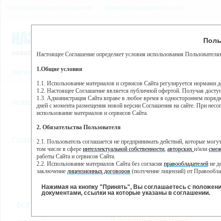
Пользовательское соглашение
Правила поведения на сайте
7 августа, пятница, 2:42
Предупр
Поль
Погода:
0°C, ночью 0°C
Настоящее Соглашение определяет условия использования Пользователям
Этот сайт использует сервис веб-аналитики Яндекс Метрика, пр
(далее — Яндекс).
1.Общие условия
РЕГИСТРАЦИЯ
ВО
Сервис Яндекс Метрика использует технологию “cookie” — неб
пользовательской активности.
1.1. Использование материалов и сервисов Сайта регулируется нормами 
1.2. Настоящее Соглашение является публичной офертой. Получая досту
Собранная при помощи cookie информация не может идентифици
1.3. Администрация Сайта вправе в любое время в одностороннем порядк
использовании вами данного сайта, собранная при помощи cooki
НОВОСТИ
СТАТЬИ
ОБЪЯВЛЕНИЯ
ВЕБКАМЕРЫ
ЕЩ
Яндекс будет обрабатывать эту информацию в интересах владель
дней с момента размещения новой версии Соглашения на сайте. При несог
активности на сайте. Яндекс обрабатывает эту информацию в п
использование материалов и сервисов Сайта.
Вы можете отказаться от использования cookies, выбрав соотв
2. Обязательства Пользователя
https://yandex.ru/support/metrika/general/opt-out.html Однако эт
//
Главная
ТВ-программа
2.1. Пользователь соглашается не предпринимать действий, которые мог
Нажимая на кнопку "Принять", Вы соглашаетесь на обработк
том числе в сфере
интеллектуальной собственности
,
авторских
и/или
смеж
работы Сайта и сервисов Сайта.
2.2. Использование материалов Сайта без согласия
правообладателей
не д
ПН
ВТ
СР
ЧТ
заключение
лицензионных договоров
(получение лицензий) от Правообла
14 января
15 января
16 января
17 января
18
2.3. При
цитировании
материалов Сайта, включая охраняемые авторские пр
2.4. Комментарии и иные записи Пользователя на Сайте не должны вступ
Нажимая на кнопку "Принять", Вы соглашаетесь с положен
морали и нравственности.
документами, ссылки на которые указаны в соглашении.
Все
Сериалы
Фильм
2.5. Пользователь предупрежден о том, что Администрация Сайта не несе
ВСЕ КАНАЛЫ
содержаться на сайте.
2.6. Пользователь согласен с тем, что Администрация Сайта не несет от