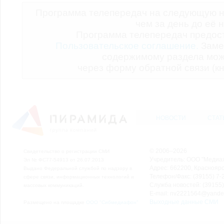
Программа телепередач на следующую н
чем за день до её 
Программа телепередач предо
Пользовательское соглашение.
Заме
содержимому раздела мож
через форму обратной связи (кн
НОВОСТИ
СТАТ
© 2006–2026
Свидетельство о регистрации СМИ
Учредитель: ООО "Медиа
Эл № ФС77-54913 от 26.07.2013
Адрес: 662200, Красноярск
Выдано Федеральной службой по надзору в
Телефон/Факс: (39155) 7-2
сфере связи, информационных технологий и
Служба новостей: (39155)
массовых коммуникаций.
E-mail: nv2221564@yande
Выходные данные СМИ
Размещено на площадке
ООО "Сибмедиафон"