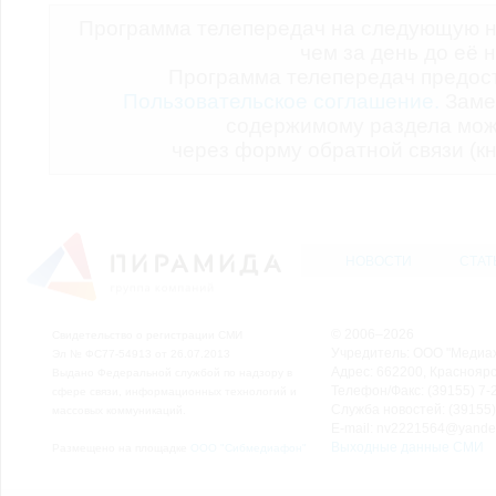
Программа телепередач на следующую н
чем за день до её 
Программа телепередач предо
Пользовательское соглашение.
Заме
содержимому раздела мож
через форму обратной связи (кн
НОВОСТИ
СТАТ
© 2006–2026
Свидетельство о регистрации СМИ
Учредитель: ООО "Медиа
Эл № ФС77-54913 от 26.07.2013
Адрес: 662200, Красноярск
Выдано Федеральной службой по надзору в
Телефон/Факс: (39155) 7-2
сфере связи, информационных технологий и
Служба новостей: (39155)
массовых коммуникаций.
E-mail: nv2221564@yande
Выходные данные СМИ
Размещено на площадке
ООО "Сибмедиафон"