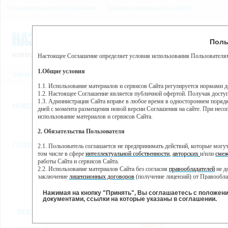
Пользовательское соглашение
Правила поведения на сайте
7 августа, пятница, 15:34
Предупр
Поль
Погода:
0°C, ночью 0°C
Настоящее Соглашение определяет условия использования Пользователям
Этот сайт использует сервис веб-аналитики Яндекс Метрика, пр
(далее — Яндекс).
1.Общие условия
РЕГИСТРАЦИЯ
ВО
Сервис Яндекс Метрика использует технологию “cookie” — неб
пользовательской активности.
1.1. Использование материалов и сервисов Сайта регулируется нормами 
1.2. Настоящее Соглашение является публичной офертой. Получая досту
Собранная при помощи cookie информация не может идентифици
1.3. Администрация Сайта вправе в любое время в одностороннем порядк
использовании вами данного сайта, собранная при помощи cooki
НОВОСТИ
СТАТЬИ
ОБЪЯВЛЕНИЯ
ВЕБКАМЕРЫ
ЕЩ
Яндекс будет обрабатывать эту информацию в интересах владель
дней с момента размещения новой версии Соглашения на сайте. При несог
активности на сайте. Яндекс обрабатывает эту информацию в п
использование материалов и сервисов Сайта.
Вы можете отказаться от использования cookies, выбрав соотв
2. Обязательства Пользователя
https://yandex.ru/support/metrika/general/opt-out.html Однако эт
//
Главная
ТВ-программа
2.1. Пользователь соглашается не предпринимать действий, которые мог
Нажимая на кнопку "Принять", Вы соглашаетесь на обработк
том числе в сфере
интеллектуальной собственности
,
авторских
и/или
смеж
работы Сайта и сервисов Сайта.
2.2. Использование материалов Сайта без согласия
правообладателей
не д
ПН
ВТ
СР
ЧТ
заключение
лицензионных договоров
(получение лицензий) от Правообла
14 января
15 января
16 января
17 января
18
2.3. При
цитировании
материалов Сайта, включая охраняемые авторские пр
2.4. Комментарии и иные записи Пользователя на Сайте не должны вступ
Нажимая на кнопку "Принять", Вы соглашаетесь с положен
морали и нравственности.
документами, ссылки на которые указаны в соглашении.
Все
Сериалы
Фильм
2.5. Пользователь предупрежден о том, что Администрация Сайта не несе
ВСЕ КАНАЛЫ
содержаться на сайте.
2.6. Пользователь согласен с тем, что Администрация Сайта не несет от
RENTV