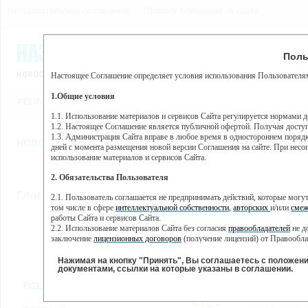
Пользовательское соглашение
Правила поведения на сайте
7 августа, пятница, 7:19
Предупр
Поль
Погода:
0°C, ночью 0°C
Настоящее Соглашение определяет условия использования Пользователям
Этот сайт использует сервис веб-аналитики Яндекс Метрика, пр
(далее — Яндекс).
1.Общие условия
РЕГИСТРАЦИЯ
ВО
Сервис Яндекс Метрика использует технологию “cookie” — неб
пользовательской активности.
1.1. Использование материалов и сервисов Сайта регулируется нормами 
1.2. Настоящее Соглашение является публичной офертой. Получая досту
Собранная при помощи cookie информация не может идентифици
1.3. Администрация Сайта вправе в любое время в одностороннем порядк
использовании вами данного сайта, собранная при помощи cooki
НОВОСТИ
СТАТЬИ
ОБЪЯВЛЕНИЯ
ВЕБКАМЕРЫ
ЕЩ
Яндекс будет обрабатывать эту информацию в интересах владель
дней с момента размещения новой версии Соглашения на сайте. При несог
активности на сайте. Яндекс обрабатывает эту информацию в п
использование материалов и сервисов Сайта.
Вы можете отказаться от использования cookies, выбрав соотв
2. Обязательства Пользователя
https://yandex.ru/support/metrika/general/opt-out.html Однако эт
//
Главная
ТВ-программа
2.1. Пользователь соглашается не предпринимать действий, которые мог
Нажимая на кнопку "Принять", Вы соглашаетесь на обработк
том числе в сфере
интеллектуальной собственности
,
авторских
и/или
смеж
работы Сайта и сервисов Сайта.
2.2. Использование материалов Сайта без согласия
правообладателей
не д
ПН
ВТ
СР
ЧТ
заключение
лицензионных договоров
(получение лицензий) от Правообла
14 января
15 января
16 января
17 января
18
2.3. При
цитировании
материалов Сайта, включая охраняемые авторские пр
2.4. Комментарии и иные записи Пользователя на Сайте не должны вступ
Нажимая на кнопку "Принять", Вы соглашаетесь с положен
морали и нравственности.
документами, ссылки на которые указаны в соглашении.
Все
Сериалы
Фильм
2.5. Пользователь предупрежден о том, что Администрация Сайта не несе
ВСЕ КАНАЛЫ
содержаться на сайте.
2.6. Пользователь согласен с тем, что Администрация Сайта не несет от
СТС -
11:15
Монст