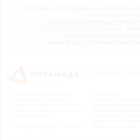
Программа телепередач на следующую н
чем за день до её 
Программа телепередач предо
Пользовательское соглашение.
Заме
содержимому раздела мож
через форму обратной связи (кн
НОВОСТИ
СТАТ
© 2006–2026
Свидетельство о регистрации СМИ
Учредитель: ООО "Медиа
Эл № ФС77-54913 от 26.07.2013
Адрес: 662200, Красноярск
Выдано Федеральной службой по надзору в
Телефон/Факс: (39155) 7-2
сфере связи, информационных технологий и
Служба новостей: (39155)
массовых коммуникаций.
E-mail: nv2221564@yande
Выходные данные СМИ
Размещено на площадке
ООО "Сибмедиафон"