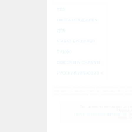
ТВ3
ОХОТА И РЫБАЛКА
ДТВ
VIASAT EXPLORER
TV1000
DISCOVERY CHANNEL
РУССКИЙ ИЛЛЮЗИОН
Материалы предназначены исключительно для личн
переработка, распространение, размещение в своб
массовой информации и/или в коммерческих целях
Программа телепередач на сле
Програм
Пользовательское соглашение.
За
через ф