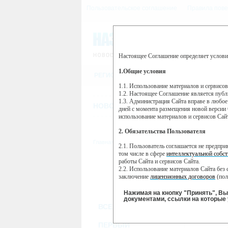
Пользовательское соглашение
Правила пове
Настоящее Соглашение определяет услови
Этот сайт использует сервис веб-ан
(далее — Яндекс).
1.Общие условия
РЕГИСТРАЦИЯ
Сервис Яндекс Метрика использует 
пользовательской активности.
1.1. Использование материалов и сервисо
1.2. Настоящее Соглашение является пуб
Собранная при помощи cookie инфор
1.3. Администрация Сайта вправе в любое
использовании вами данного сайта, 
НОВОСТИ
СТАТЬИ
ОБЪЯВЛЕНИ
Яндекс будет обрабатывать эту инфо
дней с момента размещения новой версии 
активности на сайте. Яндекс обраба
использование материалов и сервисов Сай
Вы можете отказаться от использова
2. Обязательства Пользователя
https://yandex.ru/support/metrika/gen
Главная
//
ТВ-программа
2.1. Пользователь соглашается не предпр
Нажимая на кнопку "Принять", Вы
том числе в сфере
интеллектуальной собст
работы Сайта и сервисов Сайта.
ПН
ВТ
2.2. Использование материалов Сайта без 
14 января
15 января
16
заключение
лицензионных договоров
(пол
2.3. При
цитировании
материалов Сайта, в
2.4. Комментарии и иные записи Пользова
Нажимая на кнопку "Принять", В
морали и нравственности.
документами, ссылки на которые 
ВСЕ КАНАЛЫ
2.5. Пользователь предупрежден о том, чт
содержаться на сайте.
R
2.6. Пользователь согласен с тем, что Ад
ПЕРВЫЙ