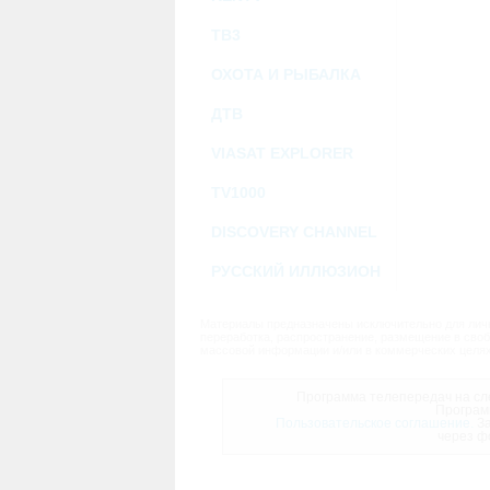
ТВ3
ОХОТА И РЫБАЛКА
ДТВ
VIASAT EXPLORER
TV1000
DISCOVERY CHANNEL
РУССКИЙ ИЛЛЮЗИОН
Материалы предназначены исключительно для личн
переработка, распространение, размещение в своб
массовой информации и/или в коммерческих целях
Программа телепередач на сле
Програм
Пользовательское соглашение.
За
через ф