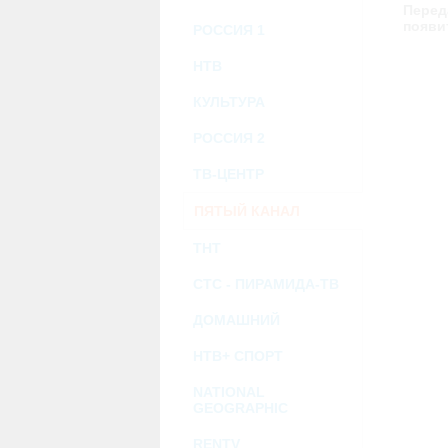
возможными или возникшими потерями и
Перед
услугами, доступными на или полученными
появи
РОССИЯ 1
информацию или ссылки на внешние ресу
2.7. Пользователь принимает положение о 
Администрация Сайта не несет какой-либо 
НТВ
3. Прочие условия
КУЛЬТУРА
3.1. Все возможные споры, вытекающие и
Федерации.
РОССИЯ 2
3.2. Ничто в Соглашении не может поним
совместной деятельности, отношений лич
3.3. Признание судом какого-либо полож
ТВ-ЦЕНТР
Соглашения.
3.4. Бездействие со стороны Администра
ПЯТЫЙ КАНАЛ
позднее соответствующие действия в защи
ТНТ
Политика конфиденциальности и со
СТС - ПИРАМИДА-ТВ
ДОМАШНИЙ
НТВ+ СПОРТ
NATIONAL
GEOGRAPHIC
RENTV