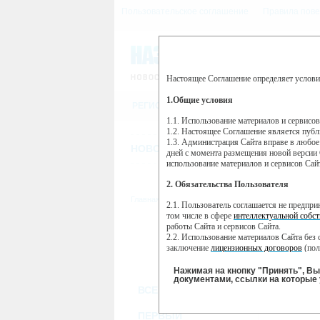
Пользовательское соглашение
Правила пове
Настоящее Соглашение определяет услови
Этот сайт использует сервис веб-ан
(далее — Яндекс).
1.Общие условия
РЕГИСТРАЦИЯ
Сервис Яндекс Метрика использует 
пользовательской активности.
1.1. Использование материалов и сервисо
1.2. Настоящее Соглашение является пуб
Собранная при помощи cookie инфор
1.3. Администрация Сайта вправе в любое
использовании вами данного сайта, 
НОВОСТИ
СТАТЬИ
ОБЪЯВЛЕНИ
Яндекс будет обрабатывать эту инфо
дней с момента размещения новой версии 
активности на сайте. Яндекс обраба
использование материалов и сервисов Сай
Вы можете отказаться от использова
2. Обязательства Пользователя
https://yandex.ru/support/metrika/gen
Главная
//
ТВ-программа
2.1. Пользователь соглашается не предпр
Нажимая на кнопку "Принять", Вы
том числе в сфере
интеллектуальной собст
работы Сайта и сервисов Сайта.
ПН
ВТ
2.2. Использование материалов Сайта без 
14 января
15 января
16
заключение
лицензионных договоров
(пол
2.3. При
цитировании
материалов Сайта, в
2.4. Комментарии и иные записи Пользова
Нажимая на кнопку "Принять", В
морали и нравственности.
документами, ссылки на которые 
ВСЕ КАНАЛЫ
2.5. Пользователь предупрежден о том, чт
содержаться на сайте.
2.6. Пользователь согласен с тем, что Ад
ПЕРВЫЙ