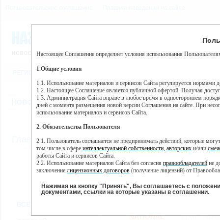
Пользовательское соглашение
Правила поведения на сайте
8 августа, суббота, 15:30
Предупр
Поль
Погода:
0°C, ночью 0°C
Настоящее Соглашение определяет условия использования Пользователям
Этот сайт использует сервис веб-аналитики Яндекс Метрика, пр
(далее — Яндекс).
1.Общие условия
РЕГИСТРАЦИЯ
ВО
Сервис Яндекс Метрика использует технологию “cookie” — неб
пользовательской активности.
1.1. Использование материалов и сервисов Сайта регулируется нормами 
1.2. Настоящее Соглашение является публичной офертой. Получая досту
Собранная при помощи cookie информация не может идентифици
1.3. Администрация Сайта вправе в любое время в одностороннем порядк
использовании вами данного сайта, собранная при помощи cooki
НОВОСТИ
СТАТЬИ
ОБЪЯВЛЕНИЯ
ВЕБКАМЕРЫ
ЕЩ
Яндекс будет обрабатывать эту информацию в интересах владель
дней с момента размещения новой версии Соглашения на сайте. При несог
активности на сайте. Яндекс обрабатывает эту информацию в п
использование материалов и сервисов Сайта.
Вы можете отказаться от использования cookies, выбрав соотв
2. Обязательства Пользователя
https://yandex.ru/support/metrika/general/opt-out.html Однако эт
//
Главная
ТВ-программа
2.1. Пользователь соглашается не предпринимать действий, которые мог
Нажимая на кнопку "Принять", Вы соглашаетесь на обработк
том числе в сфере
интеллектуальной собственности
,
авторских
и/или
смеж
работы Сайта и сервисов Сайта.
2.2. Использование материалов Сайта без согласия
правообладателей
не д
ПН
ВТ
СР
ЧТ
заключение
лицензионных договоров
(получение лицензий) от Правообла
14 января
15 января
16 января
17 января
18
2.3. При
цитировании
материалов Сайта, включая охраняемые авторские пр
2.4. Комментарии и иные записи Пользователя на Сайте не должны вступ
Нажимая на кнопку "Принять", Вы соглашаетесь с положен
морали и нравственности.
документами, ссылки на которые указаны в соглашении.
Все
Сериалы
Фильм
2.5. Пользователь предупрежден о том, что Администрация Сайта не несе
ВСЕ КАНАЛЫ
содержаться на сайте.
2.6. Пользователь согласен с тем, что Администрация Сайта не несет от
NATIONAL
10:00
Инже