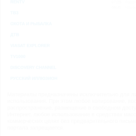
RENTV
07:25
Рассл
09:45
Научн
ТВ3
ОХОТА И РЫБАЛКА
ДТВ
VIASAT EXPLORER
TV1000
DISCOVERY CHANNEL
РУССКИЙ ИЛЛЮЗИОН
Материалы предназначены исключительно для ли
использования. При этом любое копирование, во
распространение, размещение в свободном доступ
Интернет, любое использование в средствах мас
коммерческих целях без предварительного пись
портала запрещается.