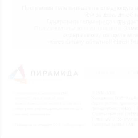
Программа телепередач на следующую н
чем за день до её 
Программа телепередач предо
Пользовательское соглашение.
Заме
содержимому раздела мож
через форму обратной связи (кн
НОВОСТИ
СТАТ
© 2006–2026
Свидетельство о регистрации СМИ
Учредитель: ООО "Медиа
Эл № ФС77-54913 от 26.07.2013
Адрес: 662200, Красноярск
Выдано Федеральной службой по надзору в
Телефон/Факс: (39155) 7-2
сфере связи, информационных технологий и
Служба новостей: (39155)
массовых коммуникаций.
E-mail: nv2221564@yande
Выходные данные СМИ
Размещено на площадке
ООО "Сибмедиафон"