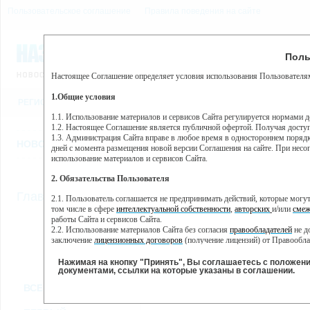
Пользовательское соглашение
Правила поведения на сайте
8 августа, суббота, 17:52
Предупр
Поль
Погода:
0°C, ночью 0°C
Настоящее Соглашение определяет условия использования Пользователям
Этот сайт использует сервис веб-аналитики Яндекс Метрика, пр
(далее — Яндекс).
1.Общие условия
РЕГИСТРАЦИЯ
ВО
Сервис Яндекс Метрика использует технологию “cookie” — неб
пользовательской активности.
1.1. Использование материалов и сервисов Сайта регулируется нормами 
1.2. Настоящее Соглашение является публичной офертой. Получая досту
Собранная при помощи cookie информация не может идентифици
1.3. Администрация Сайта вправе в любое время в одностороннем порядк
использовании вами данного сайта, собранная при помощи cooki
НОВОСТИ
СТАТЬИ
ОБЪЯВЛЕНИЯ
ВЕБКАМЕРЫ
ЕЩ
Яндекс будет обрабатывать эту информацию в интересах владель
дней с момента размещения новой версии Соглашения на сайте. При несог
активности на сайте. Яндекс обрабатывает эту информацию в п
использование материалов и сервисов Сайта.
Вы можете отказаться от использования cookies, выбрав соотв
2. Обязательства Пользователя
https://yandex.ru/support/metrika/general/opt-out.html Однако эт
//
Главная
ТВ-программа
2.1. Пользователь соглашается не предпринимать действий, которые мог
Нажимая на кнопку "Принять", Вы соглашаетесь на обработк
том числе в сфере
интеллектуальной собственности
,
авторских
и/или
смеж
работы Сайта и сервисов Сайта.
2.2. Использование материалов Сайта без согласия
правообладателей
не д
ВТ
СР
ЧТ
ПН
заключение
лицензионных договоров
(получение лицензий) от Правообла
07 июня
08 июня
09 июня
1
06 июня
2.3. При
цитировании
материалов Сайта, включая охраняемые авторские пр
2.4. Комментарии и иные записи Пользователя на Сайте не должны вступ
Нажимая на кнопку "Принять", Вы соглашаетесь с положен
морали и нравственности.
документами, ссылки на которые указаны в соглашении.
Все
Сериалы
Фильм
2.5. Пользователь предупрежден о том, что Администрация Сайта не несе
ВСЕ КАНАЛЫ
содержаться на сайте.
2.6. Пользователь согласен с тем, что Администрация Сайта не несет от