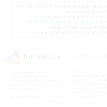
Программа телепередач на следующую н
чем за день до её 
Программа телепередач предо
Пользовательское соглашение.
Заме
содержимому раздела мож
через форму обратной связи (кн
НОВОСТИ
СТАТ
© 2006–2026
Свидетельство о регистрации СМИ
Учредитель: ООО "Медиа
Эл № ФС77-54913 от 26.07.2013
Адрес: 662200, Красноярск
Выдано Федеральной службой по надзору в
Телефон/Факс: (39155) 7-2
сфере связи, информационных технологий и
Служба новостей: (39155)
массовых коммуникаций.
E-mail: nv2221564@yande
Выходные данные СМИ
Размещено на площадке
ООО "Сибмедиафон"