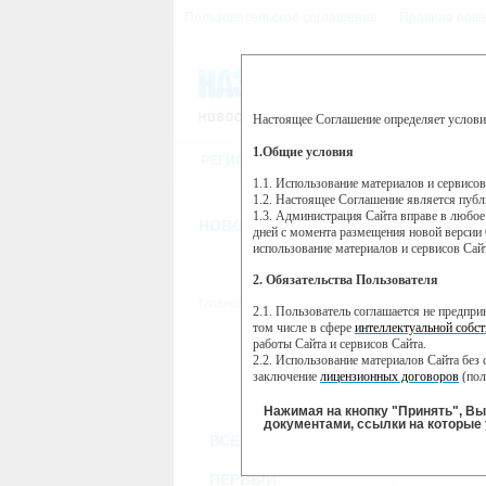
Пользовательское соглашение
Правила пове
Настоящее Соглашение определяет услови
Этот сайт использует сервис веб-ан
(далее — Яндекс).
1.Общие условия
РЕГИСТРАЦИЯ
Сервис Яндекс Метрика использует 
пользовательской активности.
1.1. Использование материалов и сервисо
1.2. Настоящее Соглашение является пуб
Собранная при помощи cookie инфор
1.3. Администрация Сайта вправе в любое
использовании вами данного сайта, 
НОВОСТИ
СТАТЬИ
ОБЪЯВЛЕНИ
Яндекс будет обрабатывать эту инфо
дней с момента размещения новой версии 
активности на сайте. Яндекс обраба
использование материалов и сервисов Сай
Вы можете отказаться от использова
2. Обязательства Пользователя
https://yandex.ru/support/metrika/gen
Главная
//
ТВ-программа
2.1. Пользователь соглашается не предпр
Нажимая на кнопку "Принять", Вы
том числе в сфере
интеллектуальной собст
работы Сайта и сервисов Сайта.
ВТ
ПН
2.2. Использование материалов Сайта без 
07 июня
0
06 июня
заключение
лицензионных договоров
(пол
2.3. При
цитировании
материалов Сайта, в
2.4. Комментарии и иные записи Пользова
Нажимая на кнопку "Принять", В
морали и нравственности.
документами, ссылки на которые 
ВСЕ КАНАЛЫ
2.5. Пользователь предупрежден о том, чт
содержаться на сайте.
2.6. Пользователь согласен с тем, что Ад
ПЕРВЫЙ