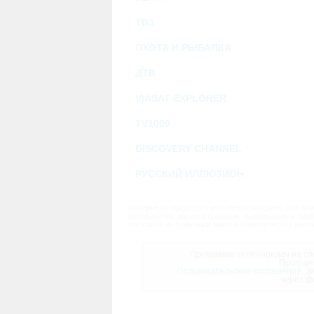
ТВ3
ОХОТА И РЫБАЛКА
ДТВ
VIASAT EXPLORER
TV1000
DISCOVERY CHANNEL
РУССКИЙ ИЛЛЮЗИОН
Материалы предназначены исключительно для личн
переработка, распространение, размещение в своб
массовой информации и/или в коммерческих целях
Программа телепередач на сле
Програм
Пользовательское соглашение.
За
через ф