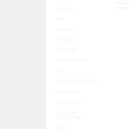
возможными или возникшими потерями и
Перед
услугами, доступными на или полученными
появи
РОССИЯ 1
информацию или ссылки на внешние ресу
2.7. Пользователь принимает положение о 
Администрация Сайта не несет какой-либо 
НТВ
3. Прочие условия
КУЛЬТУРА
3.1. Все возможные споры, вытекающие и
Федерации.
РОССИЯ 2
3.2. Ничто в Соглашении не может поним
совместной деятельности, отношений лич
3.3. Признание судом какого-либо полож
ТВ-ЦЕНТР
Соглашения.
3.4. Бездействие со стороны Администра
ПЯТЫЙ КАНАЛ
позднее соответствующие действия в защи
ТНТ
Политика конфиденциальности и со
СТС - ПИРАМИДА-ТВ
ДОМАШНИЙ
НТВ+ СПОРТ
NATIONAL
GEOGRAPHIC
RENTV