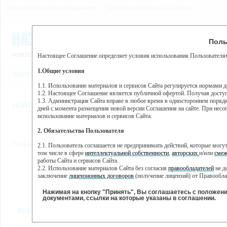
Пользовательское соглашение
Правила поведения на сайте
7 августа, пятница, 5:40
Предупр
Поль
Погода:
0°C, ночью 0°C
Настоящее Соглашение определяет условия использования Пользователям
Этот сайт использует сервис веб-аналитики Яндекс Метрика, пр
(далее — Яндекс).
1.Общие условия
РЕГИСТРАЦИЯ
ВО
Сервис Яндекс Метрика использует технологию “cookie” — неб
пользовательской активности.
1.1. Использование материалов и сервисов Сайта регулируется нормами 
1.2. Настоящее Соглашение является публичной офертой. Получая досту
Собранная при помощи cookie информация не может идентифици
1.3. Администрация Сайта вправе в любое время в одностороннем порядк
использовании вами данного сайта, собранная при помощи cooki
НОВОСТИ
СТАТЬИ
ОБЪЯВЛЕНИЯ
ВЕБКАМЕРЫ
ЕЩ
Яндекс будет обрабатывать эту информацию в интересах владель
дней с момента размещения новой версии Соглашения на сайте. При несог
активности на сайте. Яндекс обрабатывает эту информацию в п
использование материалов и сервисов Сайта.
Вы можете отказаться от использования cookies, выбрав соотв
2. Обязательства Пользователя
https://yandex.ru/support/metrika/general/opt-out.html Однако эт
//
Главная
ТВ-программа
2.1. Пользователь соглашается не предпринимать действий, которые мог
Нажимая на кнопку "Принять", Вы соглашаетесь на обработк
том числе в сфере
интеллектуальной собственности
,
авторских
и/или
смеж
работы Сайта и сервисов Сайта.
2.2. Использование материалов Сайта без согласия
правообладателей
не д
ПН
ВТ
СР
ЧТ
заключение
лицензионных договоров
(получение лицензий) от Правообла
17 июня
18 июня
19 июня
20 июня
2
2.3. При
цитировании
материалов Сайта, включая охраняемые авторские пр
2.4. Комментарии и иные записи Пользователя на Сайте не должны вступ
Нажимая на кнопку "Принять", Вы соглашаетесь с положен
морали и нравственности.
документами, ссылки на которые указаны в соглашении.
Все
Сериалы
Фильм
2.5. Пользователь предупрежден о том, что Администрация Сайта не несе
ВСЕ КАНАЛЫ
содержаться на сайте.
2.6. Пользователь согласен с тем, что Администрация Сайта не несет от