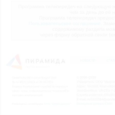
Программа телепередач на следующую н
чем за день до её 
Программа телепередач предо
Пользовательское соглашение.
Заме
содержимому раздела мож
через форму обратной связи (кн
НОВОСТИ
СТАТ
© 2006–2026
Свидетельство о регистрации СМИ
Учредитель: ООО "Медиа
Эл № ФС77-54913 от 26.07.2013
Адрес: 662200, Красноярск
Выдано Федеральной службой по надзору в
Телефон/Факс: (39155) 7-2
сфере связи, информационных технологий и
Служба новостей: (39155)
массовых коммуникаций.
E-mail: nv2221564@yande
Выходные данные СМИ
Размещено на площадке
ООО "Сибмедиафон"