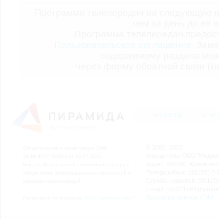
Программа телепередач на следующую н
чем за день до её 
Программа телепередач предо
Пользовательское соглашение.
Заме
содержимому раздела мож
через форму обратной связи (кн
НОВОСТИ
СТАТ
© 2006–2026
Свидетельство о регистрации СМИ
Учредитель: ООО "Медиа
Эл № ФС77-54913 от 26.07.2013
Адрес: 662200, Красноярск
Выдано Федеральной службой по надзору в
Телефон/Факс: (39155) 7-2
сфере связи, информационных технологий и
Служба новостей: (39155)
массовых коммуникаций.
E-mail: nv2221564@yande
Выходные данные СМИ
Размещено на площадке
ООО "Сибмедиафон"