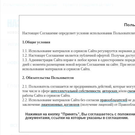
Пользовательское соглашение
Правила поведения на сайте
7 августа, пятница, 11:12
Предупр
Поль
Погода:
0°C, ночью 0°C
Настоящее Соглашение определяет условия использования Пользователям
Этот сайт использует сервис веб-аналитики Яндекс Метрика, пр
(далее — Яндекс).
1.Общие условия
РЕГИСТРАЦИЯ
ВО
Сервис Яндекс Метрика использует технологию “cookie” — неб
пользовательской активности.
1.1. Использование материалов и сервисов Сайта регулируется нормами 
1.2. Настоящее Соглашение является публичной офертой. Получая досту
Собранная при помощи cookie информация не может идентифици
1.3. Администрация Сайта вправе в любое время в одностороннем порядк
использовании вами данного сайта, собранная при помощи cooki
НОВОСТИ
СТАТЬИ
ОБЪЯВЛЕНИЯ
ВЕБКАМЕРЫ
ЕЩ
Яндекс будет обрабатывать эту информацию в интересах владель
дней с момента размещения новой версии Соглашения на сайте. При несог
активности на сайте. Яндекс обрабатывает эту информацию в п
использование материалов и сервисов Сайта.
Вы можете отказаться от использования cookies, выбрав соотв
2. Обязательства Пользователя
https://yandex.ru/support/metrika/general/opt-out.html Однако эт
//
Главная
ТВ-программа
2.1. Пользователь соглашается не предпринимать действий, которые мог
Нажимая на кнопку "Принять", Вы соглашаетесь на обработк
том числе в сфере
интеллектуальной собственности
,
авторских
и/или
смеж
работы Сайта и сервисов Сайта.
2.2. Использование материалов Сайта без согласия
правообладателей
не д
ПН
ВТ
СР
ЧТ
заключение
лицензионных договоров
(получение лицензий) от Правообла
17 июня
18 июня
19 июня
20 июня
2
2.3. При
цитировании
материалов Сайта, включая охраняемые авторские пр
2.4. Комментарии и иные записи Пользователя на Сайте не должны вступ
Нажимая на кнопку "Принять", Вы соглашаетесь с положен
морали и нравственности.
документами, ссылки на которые указаны в соглашении.
Все
Сериалы
Фильм
2.5. Пользователь предупрежден о том, что Администрация Сайта не несе
ВСЕ КАНАЛЫ
содержаться на сайте.
2.6. Пользователь согласен с тем, что Администрация Сайта не несет от