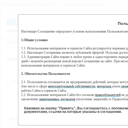
Пользовательское соглашение
Правила поведения на сайте
6 августа, четверг, 7:34
Предупр
Поль
Погода:
0°C, ночью 0°C
Настоящее Соглашение определяет условия использования Пользователям
Этот сайт использует сервис веб-аналитики Яндекс Метрика, пр
(далее — Яндекс).
1.Общие условия
РЕГИСТРАЦИЯ
ВО
Сервис Яндекс Метрика использует технологию “cookie” — неб
пользовательской активности.
1.1. Использование материалов и сервисов Сайта регулируется нормами 
1.2. Настоящее Соглашение является публичной офертой. Получая досту
Собранная при помощи cookie информация не может идентифици
1.3. Администрация Сайта вправе в любое время в одностороннем порядк
использовании вами данного сайта, собранная при помощи cooki
НОВОСТИ
СТАТЬИ
ОБЪЯВЛЕНИЯ
ВЕБКАМЕРЫ
ЕЩ
Яндекс будет обрабатывать эту информацию в интересах владель
дней с момента размещения новой версии Соглашения на сайте. При несог
активности на сайте. Яндекс обрабатывает эту информацию в п
использование материалов и сервисов Сайта.
Вы можете отказаться от использования cookies, выбрав соотв
2. Обязательства Пользователя
https://yandex.ru/support/metrika/general/opt-out.html Однако эт
//
Главная
ТВ-программа
2.1. Пользователь соглашается не предпринимать действий, которые мог
Нажимая на кнопку "Принять", Вы соглашаетесь на обработк
том числе в сфере
интеллектуальной собственности
,
авторских
и/или
смеж
работы Сайта и сервисов Сайта.
2.2. Использование материалов Сайта без согласия
правообладателей
не д
ПН
СР
ЧТ
ВТ
заключение
лицензионных договоров
(получение лицензий) от Правообла
23 мая
25 мая
26 мая
24 мая
2.3. При
цитировании
материалов Сайта, включая охраняемые авторские пр
2.4. Комментарии и иные записи Пользователя на Сайте не должны вступ
Нажимая на кнопку "Принять", Вы соглашаетесь с положен
морали и нравственности.
документами, ссылки на которые указаны в соглашении.
Все
Сериалы
Фильм
2.5. Пользователь предупрежден о том, что Администрация Сайта не несе
ВСЕ КАНАЛЫ
содержаться на сайте.
2.6. Пользователь согласен с тем, что Администрация Сайта не несет от