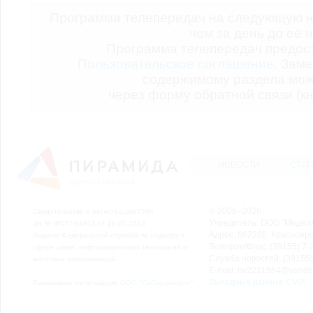
Программа телепередач на следующую н
чем за день до её 
Программа телепередач предо
Пользовательское соглашение.
Заме
содержимому раздела мож
через форму обратной связи (кн
НОВОСТИ
СТАТ
© 2006–2026
Свидетельство о регистрации СМИ
Учредитель: ООО "Медиа
Эл № ФС77-54913 от 26.07.2013
Адрес: 662200, Красноярск
Выдано Федеральной службой по надзору в
Телефон/Факс: (39155) 7-2
сфере связи, информационных технологий и
Служба новостей: (39155)
массовых коммуникаций.
E-mail: nv2221564@yande
Выходные данные СМИ
Размещено на площадке
ООО "Сибмедиафон"