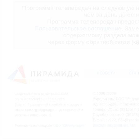
Программа телепередач на следующую н
чем за день до её 
Программа телепередач предо
Пользовательское соглашение.
Заме
содержимому раздела мож
через форму обратной связи (кн
НОВОСТИ
СТАТ
© 2006–2026
Свидетельство о регистрации СМИ
Учредитель: ООО "Медиа
Эл № ФС77-54913 от 26.07.2013
Адрес: 662200, Красноярск
Выдано Федеральной службой по надзору в
Телефон/Факс: (39155) 7-2
сфере связи, информационных технологий и
Служба новостей: (39155)
массовых коммуникаций.
E-mail: nv2221564@yande
Выходные данные СМИ
Размещено на площадке
ООО "Сибмедиафон"