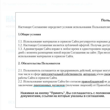
Пользовательское соглашение
Правила поведения на сайте
7 августа, пятница, 3:11
Предупр
Поль
Погода:
0°C, ночью 0°C
Настоящее Соглашение определяет условия использования Пользователям
Этот сайт использует сервис веб-аналитики Яндекс Метрика, пр
(далее — Яндекс).
1.Общие условия
РЕГИСТРАЦИЯ
ВО
Сервис Яндекс Метрика использует технологию “cookie” — неб
пользовательской активности.
1.1. Использование материалов и сервисов Сайта регулируется нормами 
1.2. Настоящее Соглашение является публичной офертой. Получая досту
Собранная при помощи cookie информация не может идентифици
1.3. Администрация Сайта вправе в любое время в одностороннем порядк
использовании вами данного сайта, собранная при помощи cooki
НОВОСТИ
СТАТЬИ
ОБЪЯВЛЕНИЯ
ВЕБКАМЕРЫ
ЕЩ
Яндекс будет обрабатывать эту информацию в интересах владель
дней с момента размещения новой версии Соглашения на сайте. При несог
активности на сайте. Яндекс обрабатывает эту информацию в п
использование материалов и сервисов Сайта.
Вы можете отказаться от использования cookies, выбрав соотв
2. Обязательства Пользователя
https://yandex.ru/support/metrika/general/opt-out.html Однако эт
//
Главная
ТВ-программа
2.1. Пользователь соглашается не предпринимать действий, которые мог
Нажимая на кнопку "Принять", Вы соглашаетесь на обработк
том числе в сфере
интеллектуальной собственности
,
авторских
и/или
смеж
работы Сайта и сервисов Сайта.
2.2. Использование материалов Сайта без согласия
правообладателей
не д
ПН
СР
ЧТ
ВТ
заключение
лицензионных договоров
(получение лицензий) от Правообла
23 мая
25 мая
26 мая
24 мая
2.3. При
цитировании
материалов Сайта, включая охраняемые авторские пр
2.4. Комментарии и иные записи Пользователя на Сайте не должны вступ
Нажимая на кнопку "Принять", Вы соглашаетесь с положен
морали и нравственности.
документами, ссылки на которые указаны в соглашении.
Все
Сериалы
Фильм
2.5. Пользователь предупрежден о том, что Администрация Сайта не несе
ВСЕ КАНАЛЫ
содержаться на сайте.
2.6. Пользователь согласен с тем, что Администрация Сайта не несет от