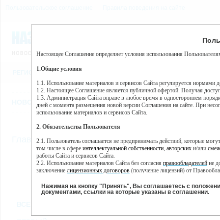
Пользовательское соглашение
Правила поведения на сайте
8 августа, суббота, 22:47
Предупр
Поль
Погода:
0°C, ночью 0°C
Настоящее Соглашение определяет условия использования Пользователям
Этот сайт использует сервис веб-аналитики Яндекс Метрика, пр
(далее — Яндекс).
1.Общие условия
РЕГИСТРАЦИЯ
ВО
Сервис Яндекс Метрика использует технологию “cookie” — неб
пользовательской активности.
1.1. Использование материалов и сервисов Сайта регулируется нормами 
1.2. Настоящее Соглашение является публичной офертой. Получая досту
Собранная при помощи cookie информация не может идентифици
1.3. Администрация Сайта вправе в любое время в одностороннем порядк
использовании вами данного сайта, собранная при помощи cooki
НОВОСТИ
СТАТЬИ
ОБЪЯВЛЕНИЯ
ВЕБКАМЕРЫ
ЕЩ
Яндекс будет обрабатывать эту информацию в интересах владель
дней с момента размещения новой версии Соглашения на сайте. При несог
активности на сайте. Яндекс обрабатывает эту информацию в п
использование материалов и сервисов Сайта.
Вы можете отказаться от использования cookies, выбрав соотв
2. Обязательства Пользователя
https://yandex.ru/support/metrika/general/opt-out.html Однако эт
//
Главная
ТВ-программа
2.1. Пользователь соглашается не предпринимать действий, которые мог
Нажимая на кнопку "Принять", Вы соглашаетесь на обработк
том числе в сфере
интеллектуальной собственности
,
авторских
и/или
смеж
работы Сайта и сервисов Сайта.
2.2. Использование материалов Сайта без согласия
правообладателей
не д
ПН
ВТ
СР
ЧТ
заключение
лицензионных договоров
(получение лицензий) от Правообла
02 декабря
03 декабря
04 декабря
05 декабря
06 
2.3. При
цитировании
материалов Сайта, включая охраняемые авторские пр
2.4. Комментарии и иные записи Пользователя на Сайте не должны вступ
Нажимая на кнопку "Принять", Вы соглашаетесь с положен
морали и нравственности.
документами, ссылки на которые указаны в соглашении.
Все
Сериалы
Фильм
2.5. Пользователь предупрежден о том, что Администрация Сайта не несе
ВСЕ КАНАЛЫ
содержаться на сайте.
2.6. Пользователь согласен с тем, что Администрация Сайта не несет от