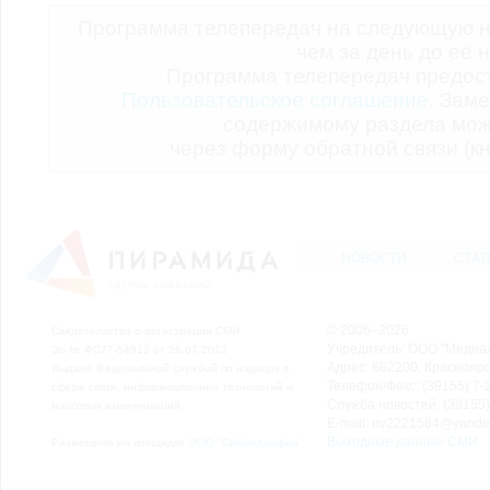
Программа телепередач на следующую н
чем за день до её 
Программа телепередач предо
Пользовательское соглашение.
Заме
содержимому раздела мож
через форму обратной связи (кн
НОВОСТИ
СТАТ
© 2006–2026
Свидетельство о регистрации СМИ
Учредитель: ООО "Медиа
Эл № ФС77-54913 от 26.07.2013
Адрес: 662200, Красноярск
Выдано Федеральной службой по надзору в
Телефон/Факс: (39155) 7-2
сфере связи, информационных технологий и
Служба новостей: (39155)
массовых коммуникаций.
E-mail: nv2221564@yande
Выходные данные СМИ
Размещено на площадке
ООО "Сибмедиафон"