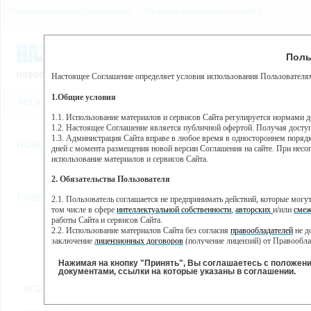
Пользовательское соглашение
Правила поведения на сайте
6 августа, четверг, 20:27
Предупр
Поль
Погода:
0°C, ночью 0°C
Настоящее Соглашение определяет условия использования Пользователям
Этот сайт использует сервис веб-аналитики Яндекс Метрика, пр
(далее — Яндекс).
1.Общие условия
РЕГИСТРАЦИЯ
ВО
Сервис Яндекс Метрика использует технологию “cookie” — неб
пользовательской активности.
1.1. Использование материалов и сервисов Сайта регулируется нормами 
1.2. Настоящее Соглашение является публичной офертой. Получая досту
Собранная при помощи cookie информация не может идентифици
1.3. Администрация Сайта вправе в любое время в одностороннем порядк
использовании вами данного сайта, собранная при помощи cooki
НОВОСТИ
СТАТЬИ
ОБЪЯВЛЕНИЯ
ВЕБКАМЕРЫ
ЕЩ
Яндекс будет обрабатывать эту информацию в интересах владель
дней с момента размещения новой версии Соглашения на сайте. При несог
активности на сайте. Яндекс обрабатывает эту информацию в п
использование материалов и сервисов Сайта.
Вы можете отказаться от использования cookies, выбрав соотв
2. Обязательства Пользователя
https://yandex.ru/support/metrika/general/opt-out.html Однако эт
//
Главная
ТВ-программа
2.1. Пользователь соглашается не предпринимать действий, которые мог
Нажимая на кнопку "Принять", Вы соглашаетесь на обработк
том числе в сфере
интеллектуальной собственности
,
авторских
и/или
смеж
работы Сайта и сервисов Сайта.
2.2. Использование материалов Сайта без согласия
правообладателей
не д
ВТ
СР
ЧТ
ПН
заключение
лицензионных договоров
(получение лицензий) от Правообла
03 декабря
04 декабря
05 декабря
06
02 декабря
2.3. При
цитировании
материалов Сайта, включая охраняемые авторские пр
2.4. Комментарии и иные записи Пользователя на Сайте не должны вступ
Нажимая на кнопку "Принять", Вы соглашаетесь с положен
морали и нравственности.
документами, ссылки на которые указаны в соглашении.
Все
Сериалы
Фильм
2.5. Пользователь предупрежден о том, что Администрация Сайта не несе
ВСЕ КАНАЛЫ
содержаться на сайте.
2.6. Пользователь согласен с тем, что Администрация Сайта не несет от