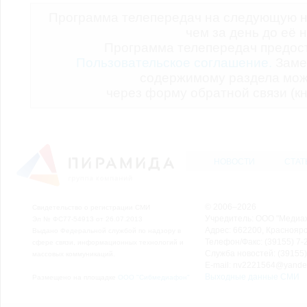
Программа телепередач на следующую н
чем за день до её 
Программа телепередач предо
Пользовательское соглашение.
Заме
содержимому раздела мож
через форму обратной связи (кн
НОВОСТИ
СТАТ
© 2006–2026
Свидетельство о регистрации СМИ
Учредитель: ООО "Медиа
Эл № ФС77-54913 от 26.07.2013
Адрес: 662200, Красноярск
Выдано Федеральной службой по надзору в
Телефон/Факс: (39155) 7-2
сфере связи, информационных технологий и
Служба новостей: (39155)
массовых коммуникаций.
E-mail: nv2221564@yande
Выходные данные СМИ
Размещено на площадке
ООО "Сибмедиафон"