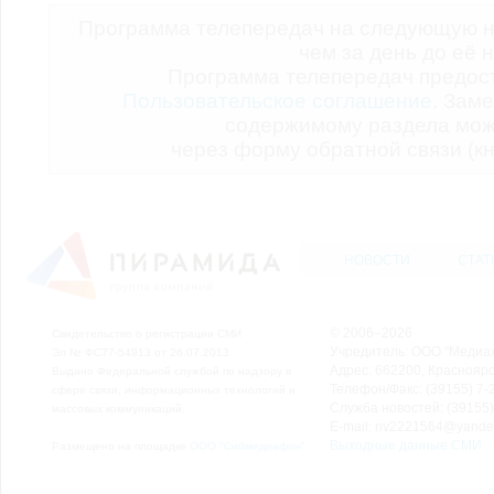
Программа телепередач на следующую н
чем за день до её 
Программа телепередач предо
Пользовательское соглашение.
Заме
содержимому раздела мож
через форму обратной связи (кн
НОВОСТИ
СТАТ
© 2006–2026
Свидетельство о регистрации СМИ
Учредитель: ООО "Медиа
Эл № ФС77-54913 от 26.07.2013
Адрес: 662200, Красноярск
Выдано Федеральной службой по надзору в
Телефон/Факс: (39155) 7-2
сфере связи, информационных технологий и
Служба новостей: (39155)
массовых коммуникаций.
E-mail: nv2221564@yande
Выходные данные СМИ
Размещено на площадке
ООО "Сибмедиафон"