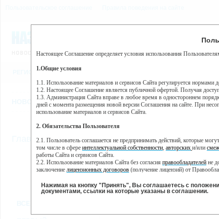
Пользовательское соглашение
Правила поведения на сайте
7 августа, пятница, 21:08
Предупр
Поль
Погода:
0°C, ночью 0°C
Настоящее Соглашение определяет условия использования Пользователям
Этот сайт использует сервис веб-аналитики Яндекс Метрика, пр
(далее — Яндекс).
1.Общие условия
РЕГИСТРАЦИЯ
ВО
Сервис Яндекс Метрика использует технологию “cookie” — неб
пользовательской активности.
1.1. Использование материалов и сервисов Сайта регулируется нормами 
1.2. Настоящее Соглашение является публичной офертой. Получая досту
Собранная при помощи cookie информация не может идентифици
1.3. Администрация Сайта вправе в любое время в одностороннем порядк
использовании вами данного сайта, собранная при помощи cooki
НОВОСТИ
СТАТЬИ
ОБЪЯВЛЕНИЯ
ВЕБКАМЕРЫ
ЕЩ
Яндекс будет обрабатывать эту информацию в интересах владель
дней с момента размещения новой версии Соглашения на сайте. При несог
активности на сайте. Яндекс обрабатывает эту информацию в п
использование материалов и сервисов Сайта.
Вы можете отказаться от использования cookies, выбрав соотв
2. Обязательства Пользователя
https://yandex.ru/support/metrika/general/opt-out.html Однако эт
//
Главная
ТВ-программа
2.1. Пользователь соглашается не предпринимать действий, которые мог
Нажимая на кнопку "Принять", Вы соглашаетесь на обработк
том числе в сфере
интеллектуальной собственности
,
авторских
и/или
смеж
работы Сайта и сервисов Сайта.
2.2. Использование материалов Сайта без согласия
правообладателей
не д
ПН
ВТ
СР
ЧТ
заключение
лицензионных договоров
(получение лицензий) от Правообла
25 ноября
26 ноября
27 ноября
29
28 ноября
2.3. При
цитировании
материалов Сайта, включая охраняемые авторские пр
2.4. Комментарии и иные записи Пользователя на Сайте не должны вступ
Нажимая на кнопку "Принять", Вы соглашаетесь с положен
морали и нравственности.
документами, ссылки на которые указаны в соглашении.
Все
Сериалы
Фильм
2.5. Пользователь предупрежден о том, что Администрация Сайта не несе
ВСЕ КАНАЛЫ
содержаться на сайте.
2.6. Пользователь согласен с тем, что Администрация Сайта не несет от