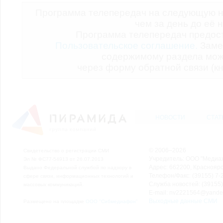
Программа телепередач на следующую н
чем за день до её 
Программа телепередач предо
Пользовательское соглашение.
Заме
содержимому раздела мож
через форму обратной связи (кн
НОВОСТИ
СТАТ
© 2006–2026
Свидетельство о регистрации СМИ
Учредитель: ООО "Медиа
Эл № ФС77-54913 от 26.07.2013
Адрес: 662200, Красноярск
Выдано Федеральной службой по надзору в
Телефон/Факс: (39155) 7-2
сфере связи, информационных технологий и
Служба новостей: (39155)
массовых коммуникаций.
E-mail: nv2221564@yande
Выходные данные СМИ
Размещено на площадке
ООО "Сибмедиафон"