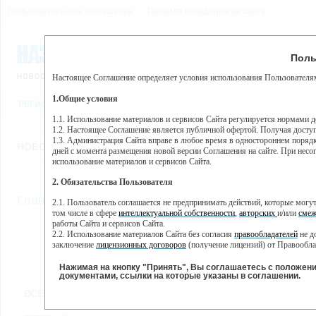
Пользовательское соглашение
Правила поведения на сайте
7 августа, пятница, 4:50
Предупр
Поль
Погода:
0°C, ночью 0°C
Настоящее Соглашение определяет условия использования Пользователям
Этот сайт использует сервис веб-аналитики Яндекс Метрика, пр
(далее — Яндекс).
1.Общие условия
РЕГИСТРАЦИЯ
ВО
Сервис Яндекс Метрика использует технологию “cookie” — неб
пользовательской активности.
1.1. Использование материалов и сервисов Сайта регулируется нормами 
1.2. Настоящее Соглашение является публичной офертой. Получая досту
Собранная при помощи cookie информация не может идентифици
1.3. Администрация Сайта вправе в любое время в одностороннем порядк
использовании вами данного сайта, собранная при помощи cooki
НОВОСТИ
СТАТЬИ
ОБЪЯВЛЕНИЯ
ВЕБКАМЕРЫ
ЕЩ
Яндекс будет обрабатывать эту информацию в интересах владель
дней с момента размещения новой версии Соглашения на сайте. При несог
активности на сайте. Яндекс обрабатывает эту информацию в п
использование материалов и сервисов Сайта.
Вы можете отказаться от использования cookies, выбрав соотв
2. Обязательства Пользователя
https://yandex.ru/support/metrika/general/opt-out.html Однако эт
//
Главная
ТВ-программа
2.1. Пользователь соглашается не предпринимать действий, которые мог
Нажимая на кнопку "Принять", Вы соглашаетесь на обработк
том числе в сфере
интеллектуальной собственности
,
авторских
и/или
смеж
работы Сайта и сервисов Сайта.
2.2. Использование материалов Сайта без согласия
правообладателей
не д
ПН
ВТ
СР
ЧТ
заключение
лицензионных договоров
(получение лицензий) от Правообла
25 ноября
26 ноября
27 ноября
29
28 ноября
2.3. При
цитировании
материалов Сайта, включая охраняемые авторские пр
2.4. Комментарии и иные записи Пользователя на Сайте не должны вступ
Нажимая на кнопку "Принять", Вы соглашаетесь с положен
морали и нравственности.
документами, ссылки на которые указаны в соглашении.
Все
Сериалы
Фильм
2.5. Пользователь предупрежден о том, что Администрация Сайта не несе
ВСЕ КАНАЛЫ
содержаться на сайте.
2.6. Пользователь согласен с тем, что Администрация Сайта не несет от