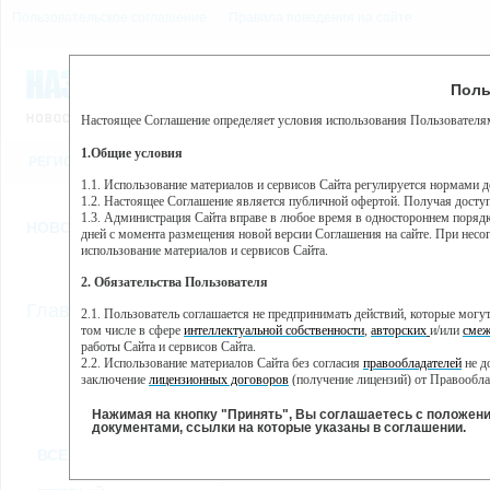
Пользовательское соглашение
Правила поведения на сайте
7 августа, пятница, 15:44
Предупр
Поль
Погода:
0°C, ночью 0°C
Настоящее Соглашение определяет условия использования Пользователям
Этот сайт использует сервис веб-аналитики Яндекс Метрика, пр
(далее — Яндекс).
1.Общие условия
РЕГИСТРАЦИЯ
ВО
Сервис Яндекс Метрика использует технологию “cookie” — неб
пользовательской активности.
1.1. Использование материалов и сервисов Сайта регулируется нормами 
1.2. Настоящее Соглашение является публичной офертой. Получая досту
Собранная при помощи cookie информация не может идентифици
1.3. Администрация Сайта вправе в любое время в одностороннем порядк
использовании вами данного сайта, собранная при помощи cooki
НОВОСТИ
СТАТЬИ
ОБЪЯВЛЕНИЯ
ВЕБКАМЕРЫ
ЕЩ
Яндекс будет обрабатывать эту информацию в интересах владель
дней с момента размещения новой версии Соглашения на сайте. При несог
активности на сайте. Яндекс обрабатывает эту информацию в п
использование материалов и сервисов Сайта.
Вы можете отказаться от использования cookies, выбрав соотв
2. Обязательства Пользователя
https://yandex.ru/support/metrika/general/opt-out.html Однако эт
//
Главная
ТВ-программа
2.1. Пользователь соглашается не предпринимать действий, которые мог
Нажимая на кнопку "Принять", Вы соглашаетесь на обработк
том числе в сфере
интеллектуальной собственности
,
авторских
и/или
смеж
работы Сайта и сервисов Сайта.
2.2. Использование материалов Сайта без согласия
правообладателей
не д
ПН
СР
ЧТ
ВТ
заключение
лицензионных договоров
(получение лицензий) от Правообла
21 января
23 января
24 января
25
22 января
2.3. При
цитировании
материалов Сайта, включая охраняемые авторские пр
2.4. Комментарии и иные записи Пользователя на Сайте не должны вступ
Нажимая на кнопку "Принять", Вы соглашаетесь с положен
морали и нравственности.
документами, ссылки на которые указаны в соглашении.
Все
Сериалы
Фильм
2.5. Пользователь предупрежден о том, что Администрация Сайта не несе
ВСЕ КАНАЛЫ
содержаться на сайте.
2.6. Пользователь согласен с тем, что Администрация Сайта не несет от