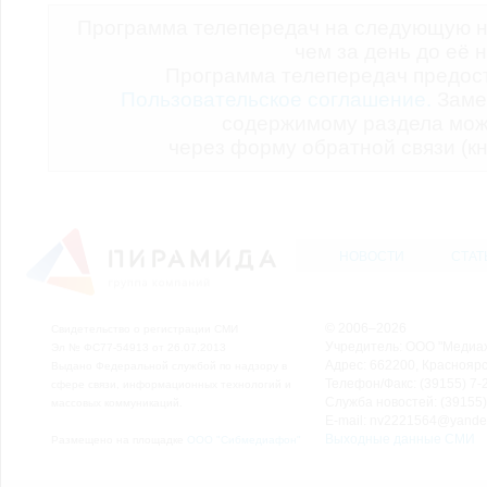
Программа телепередач на следующую н
чем за день до её 
Программа телепередач предо
Пользовательское соглашение.
Заме
содержимому раздела мож
через форму обратной связи (кн
НОВОСТИ
СТАТ
© 2006–2026
Свидетельство о регистрации СМИ
Учредитель: ООО "Медиа
Эл № ФС77-54913 от 26.07.2013
Адрес: 662200, Красноярск
Выдано Федеральной службой по надзору в
Телефон/Факс: (39155) 7-2
сфере связи, информационных технологий и
Служба новостей: (39155)
массовых коммуникаций.
E-mail: nv2221564@yande
Выходные данные СМИ
Размещено на площадке
ООО "Сибмедиафон"