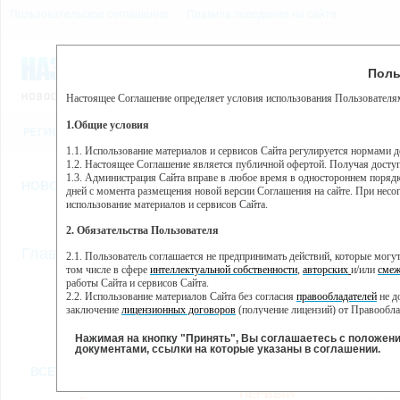
Пользовательское соглашение
Правила поведения на сайте
6 августа, четверг, 15:16
Предупр
Поль
Погода:
0°C, ночью 0°C
Настоящее Соглашение определяет условия использования Пользователям
Этот сайт использует сервис веб-аналитики Яндекс Метрика, пр
(далее — Яндекс).
1.Общие условия
РЕГИСТРАЦИЯ
ВО
Сервис Яндекс Метрика использует технологию “cookie” — неб
пользовательской активности.
1.1. Использование материалов и сервисов Сайта регулируется нормами 
1.2. Настоящее Соглашение является публичной офертой. Получая досту
Собранная при помощи cookie информация не может идентифици
1.3. Администрация Сайта вправе в любое время в одностороннем порядк
использовании вами данного сайта, собранная при помощи cooki
НОВОСТИ
СТАТЬИ
ОБЪЯВЛЕНИЯ
ВЕБКАМЕРЫ
ЕЩ
Яндекс будет обрабатывать эту информацию в интересах владель
дней с момента размещения новой версии Соглашения на сайте. При несог
активности на сайте. Яндекс обрабатывает эту информацию в п
использование материалов и сервисов Сайта.
Вы можете отказаться от использования cookies, выбрав соотв
2. Обязательства Пользователя
https://yandex.ru/support/metrika/general/opt-out.html Однако эт
//
Главная
ТВ-программа
2.1. Пользователь соглашается не предпринимать действий, которые мог
Нажимая на кнопку "Принять", Вы соглашаетесь на обработк
том числе в сфере
интеллектуальной собственности
,
авторских
и/или
смеж
работы Сайта и сервисов Сайта.
2.2. Использование материалов Сайта без согласия
правообладателей
не д
ПН
СР
ЧТ
ВТ
заключение
лицензионных договоров
(получение лицензий) от Правообла
21 января
23 января
24 января
25
22 января
2.3. При
цитировании
материалов Сайта, включая охраняемые авторские пр
2.4. Комментарии и иные записи Пользователя на Сайте не должны вступ
Нажимая на кнопку "Принять", Вы соглашаетесь с положен
морали и нравственности.
документами, ссылки на которые указаны в соглашении.
Все
Сериалы
Фильм
2.5. Пользователь предупрежден о том, что Администрация Сайта не несе
ВСЕ КАНАЛЫ
содержаться на сайте.
2.6. Пользователь согласен с тем, что Администрация Сайта не несет от
ПЕРВЫЙ