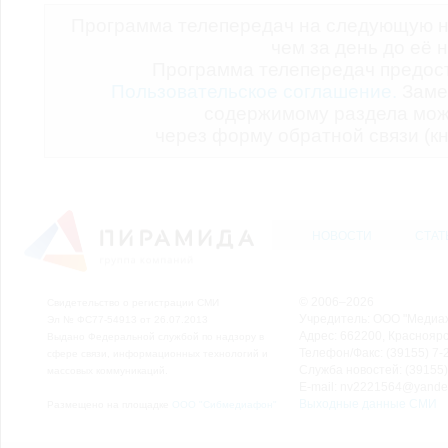
Программа телепередач на следующую н
чем за день до её 
Программа телепередач предо
Пользовательское соглашение.
Заме
содержимому раздела мож
через форму обратной связи (кн
НОВОСТИ
СТАТ
© 2006–2026
Свидетельство о регистрации СМИ
Учредитель: ООО "Медиа
Эл № ФС77-54913 от 26.07.2013
Адрес: 662200, Красноярск
Выдано Федеральной службой по надзору в
Телефон/Факс: (39155) 7-2
сфере связи, информационных технологий и
Служба новостей: (39155)
массовых коммуникаций.
E-mail: nv2221564@yande
Выходные данные СМИ
Размещено на площадке
ООО "Сибмедиафон"