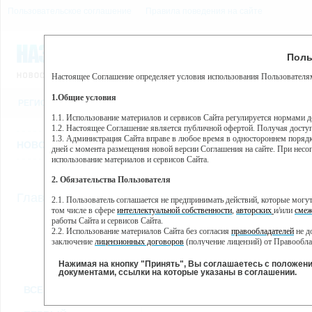
Пользовательское соглашение
Правила поведения на сайте
7 августа, пятница, 13:04
Предупр
Поль
Погода:
0°C, ночью 0°C
Настоящее Соглашение определяет условия использования Пользователям
Этот сайт использует сервис веб-аналитики Яндекс Метрика, пр
(далее — Яндекс).
1.Общие условия
РЕГИСТРАЦИЯ
ВО
Сервис Яндекс Метрика использует технологию “cookie” — неб
пользовательской активности.
1.1. Использование материалов и сервисов Сайта регулируется нормами 
1.2. Настоящее Соглашение является публичной офертой. Получая досту
Собранная при помощи cookie информация не может идентифици
1.3. Администрация Сайта вправе в любое время в одностороннем порядк
использовании вами данного сайта, собранная при помощи cooki
НОВОСТИ
СТАТЬИ
ОБЪЯВЛЕНИЯ
ВЕБКАМЕРЫ
ЕЩ
Яндекс будет обрабатывать эту информацию в интересах владель
дней с момента размещения новой версии Соглашения на сайте. При несог
активности на сайте. Яндекс обрабатывает эту информацию в п
использование материалов и сервисов Сайта.
Вы можете отказаться от использования cookies, выбрав соотв
2. Обязательства Пользователя
https://yandex.ru/support/metrika/general/opt-out.html Однако эт
//
Главная
ТВ-программа
2.1. Пользователь соглашается не предпринимать действий, которые мог
Нажимая на кнопку "Принять", Вы соглашаетесь на обработк
том числе в сфере
интеллектуальной собственности
,
авторских
и/или
смеж
работы Сайта и сервисов Сайта.
2.2. Использование материалов Сайта без согласия
правообладателей
не д
ПН
СР
ЧТ
ВТ
заключение
лицензионных договоров
(получение лицензий) от Правообла
14 января
16 января
17 января
18
15 января
2.3. При
цитировании
материалов Сайта, включая охраняемые авторские пр
2.4. Комментарии и иные записи Пользователя на Сайте не должны вступ
Нажимая на кнопку "Принять", Вы соглашаетесь с положен
морали и нравственности.
документами, ссылки на которые указаны в соглашении.
Все
Сериалы
Фильм
2.5. Пользователь предупрежден о том, что Администрация Сайта не несе
ВСЕ КАНАЛЫ
содержаться на сайте.
2.6. Пользователь согласен с тем, что Администрация Сайта не несет от