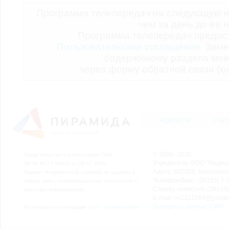
Программа телепередач на следующую н
чем за день до её 
Программа телепередач предо
Пользовательское соглашение.
Заме
содержимому раздела мож
через форму обратной связи (кн
НОВОСТИ
СТАТ
© 2006–2026
Свидетельство о регистрации СМИ
Учредитель: ООО "Медиа
Эл № ФС77-54913 от 26.07.2013
Адрес: 662200, Красноярск
Выдано Федеральной службой по надзору в
Телефон/Факс: (39155) 7-2
сфере связи, информационных технологий и
Служба новостей: (39155)
массовых коммуникаций.
E-mail: nv2221564@yande
Выходные данные СМИ
Размещено на площадке
ООО "Сибмедиафон"