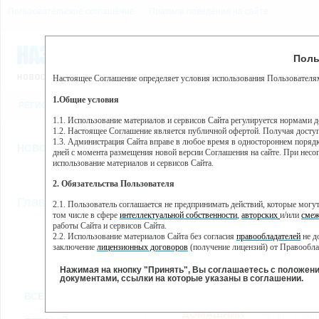
Пользовательское соглашение
Правила поведения на сайте
7 августа, пятница, 2:29
Предупр
Поль
Погода:
0°C, ночью 0°C
Настоящее Соглашение определяет условия использования Пользователям
Этот сайт использует сервис веб-аналитики Яндекс Метрика, пр
(далее — Яндекс).
1.Общие условия
РЕГИСТРАЦИЯ
ВО
Сервис Яндекс Метрика использует технологию “cookie” — неб
пользовательской активности.
1.1. Использование материалов и сервисов Сайта регулируется нормами 
1.2. Настоящее Соглашение является публичной офертой. Получая досту
Собранная при помощи cookie информация не может идентифици
1.3. Администрация Сайта вправе в любое время в одностороннем порядк
использовании вами данного сайта, собранная при помощи cooki
НОВОСТИ
СТАТЬИ
ОБЪЯВЛЕНИЯ
ВЕБКАМЕРЫ
ЕЩ
Яндекс будет обрабатывать эту информацию в интересах владель
дней с момента размещения новой версии Соглашения на сайте. При несог
активности на сайте. Яндекс обрабатывает эту информацию в п
использование материалов и сервисов Сайта.
Вы можете отказаться от использования cookies, выбрав соотв
2. Обязательства Пользователя
https://yandex.ru/support/metrika/general/opt-out.html Однако эт
//
Главная
ТВ-программа
2.1. Пользователь соглашается не предпринимать действий, которые мог
Нажимая на кнопку "Принять", Вы соглашаетесь на обработк
том числе в сфере
интеллектуальной собственности
,
авторских
и/или
смеж
работы Сайта и сервисов Сайта.
2.2. Использование материалов Сайта без согласия
правообладателей
не д
ПН
СР
ЧТ
ВТ
заключение
лицензионных договоров
(получение лицензий) от Правообла
14 января
16 января
17 января
18
15 января
2.3. При
цитировании
материалов Сайта, включая охраняемые авторские пр
2.4. Комментарии и иные записи Пользователя на Сайте не должны вступ
Нажимая на кнопку "Принять", Вы соглашаетесь с положен
морали и нравственности.
документами, ссылки на которые указаны в соглашении.
Все
Сериалы
Фильм
2.5. Пользователь предупрежден о том, что Администрация Сайта не несе
ВСЕ КАНАЛЫ
содержаться на сайте.
2.6. Пользователь согласен с тем, что Администрация Сайта не несет от
ДОМАШНИЙ
06:30
6 кад