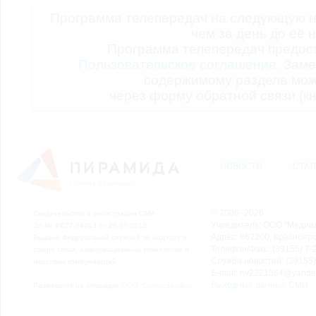
Программа телепередач на следующую н
чем за день до её 
Программа телепередач предо
Пользовательское соглашение.
Заме
содержимому раздела мож
через форму обратной связи (кн
НОВОСТИ
СТАТ
© 2006–2026
Свидетельство о регистрации СМИ
Учредитель: ООО "Медиа
Эл № ФС77-54913 от 26.07.2013
Адрес: 662200, Красноярск
Выдано Федеральной службой по надзору в
Телефон/Факс: (39155) 7-2
сфере связи, информационных технологий и
Служба новостей: (39155)
массовых коммуникаций.
E-mail: nv2221564@yande
Выходные данные СМИ
Размещено на площадке
ООО "Сибмедиафон"