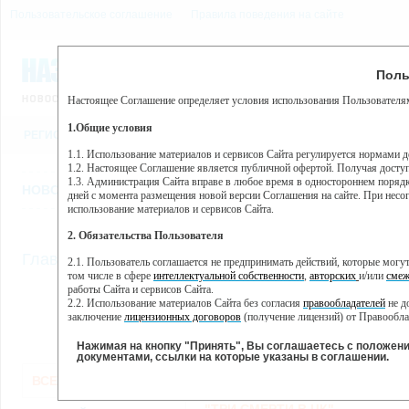
Пользовательское соглашение
Правила поведения на сайте
8 августа, суббота, 18:34
Предупр
Поль
Погода:
0°C, ночью 0°C
Настоящее Соглашение определяет условия использования Пользователям
Этот сайт использует сервис веб-аналитики Яндекс Метрика, пр
(далее — Яндекс).
1.Общие условия
РЕГИСТРАЦИЯ
ВО
Сервис Яндекс Метрика использует технологию “cookie” — неб
пользовательской активности.
1.1. Использование материалов и сервисов Сайта регулируется нормами 
1.2. Настоящее Соглашение является публичной офертой. Получая досту
Собранная при помощи cookie информация не может идентифици
1.3. Администрация Сайта вправе в любое время в одностороннем порядк
использовании вами данного сайта, собранная при помощи cooki
НОВОСТИ
СТАТЬИ
ОБЪЯВЛЕНИЯ
ВЕБКАМЕРЫ
ЕЩ
Яндекс будет обрабатывать эту информацию в интересах владель
дней с момента размещения новой версии Соглашения на сайте. При несог
активности на сайте. Яндекс обрабатывает эту информацию в п
использование материалов и сервисов Сайта.
Вы можете отказаться от использования cookies, выбрав соотв
2. Обязательства Пользователя
https://yandex.ru/support/metrika/general/opt-out.html Однако эт
//
Главная
ТВ-программа
2.1. Пользователь соглашается не предпринимать действий, которые мог
Нажимая на кнопку "Принять", Вы соглашаетесь на обработк
том числе в сфере
интеллектуальной собственности
,
авторских
и/или
смеж
работы Сайта и сервисов Сайта.
2.2. Использование материалов Сайта без согласия
правообладателей
не д
ПН
ВТ
СР
ЧТ
заключение
лицензионных договоров
(получение лицензий) от Правообла
28 января
29 января
30 января
31 января
01 
2.3. При
цитировании
материалов Сайта, включая охраняемые авторские пр
2.4. Комментарии и иные записи Пользователя на Сайте не должны вступ
Нажимая на кнопку "Принять", Вы соглашаетесь с положен
морали и нравственности.
документами, ссылки на которые указаны в соглашении.
Все
Сериалы
Фильм
2.5. Пользователь предупрежден о том, что Администрация Сайта не несе
ВСЕ КАНАЛЫ
содержаться на сайте.
2.6. Пользователь согласен с тем, что Администрация Сайта не несет от