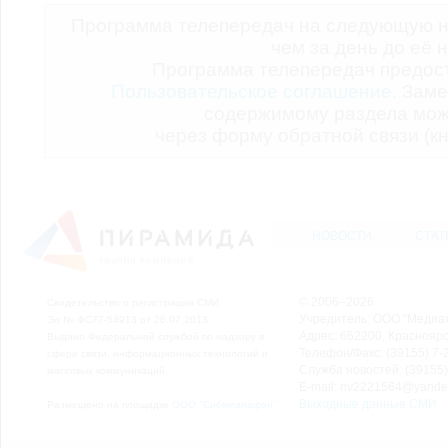
Программа телепередач на следующую н
чем за день до её 
Программа телепередач предо
Пользовательское соглашение.
Заме
содержимому раздела мож
через форму обратной связи (кн
НОВОСТИ
СТАТ
© 2006–2026
Свидетельство о регистрации СМИ
Учредитель: ООО "Медиа
Эл № ФС77-54913 от 26.07.2013
Адрес: 662200, Красноярск
Выдано Федеральной службой по надзору в
Телефон/Факс: (39155) 7-2
сфере связи, информационных технологий и
Служба новостей: (39155)
массовых коммуникаций.
E-mail: nv2221564@yande
Выходные данные СМИ
Размещено на площадке
ООО "Сибмедиафон"