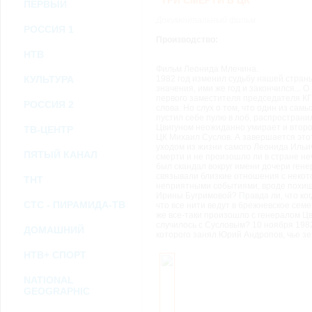
"ТРИ СМЕРТИ В ЦК"
возможными или возникшими потерями или убытками, связанными с лю
ПЕРВЫЙ
услугами, доступными на или полученными через внешние сайты или ресу
Документальный фильм
информацию или ссылки на внешние ресурсы.
РОССИЯ 1
2.7. Пользователь принимает положение о том, что все материалы и серви
Производство:
Администрация Сайта не несет какой-либо ответственности и не имеет как
НТВ
3. Прочие условия
Фильм Леонида Млечина.
3.1. Все возможные споры, вытекающие из настоящего Соглашения или с
КУЛЬТУРА
1982 год изменил судьбу нашей страны
Федерации.
значения, ими же год и закончился...
3.2. Ничто в Соглашении не может пониматься как установление между 
первого заместителя председателя КГ
РОССИЯ 2
совместной деятельности, отношений личного найма, либо каких-то ины
слова. Но слух о том, что один из са
3.3. Признание судом какого-либо положения Соглашения недействитель
пустил себе пулю в лоб, распространил
Цвигуном неожиданно умирает и второй
Соглашения.
ТВ-ЦЕНТР
ЦК Михаил Суслов. А завершается это
3.4. Бездействие со стороны Администрации Сайта в случае нарушения 
уходом из жизни самого Леонида Ильи
позднее соответствующие действия в защиту своих интересов и
защиту ав
ПЯТЫЙ КАНАЛ
смерти и не произошло ли в стране не
был скандал вокруг имени дочери ген
связывали близкие отношения с неко
Политика конфиденциальности и соглашение об обработке пер
ТНТ
неприятными событиями, вроде похи
Ирины Бугримовой? Правда ли, что ко
СТС - ПИРАМИДА-ТВ
что все нити ведут в брежневское сем
же все-таки произошло с генералом Цв
случилось с Сусловым? 10 ноября 198
ДОМАШНИЙ
которого занял Юрий Андропов, чье зем
НТВ+ СПОРТ
NATIONAL
GEOGRAPHIC