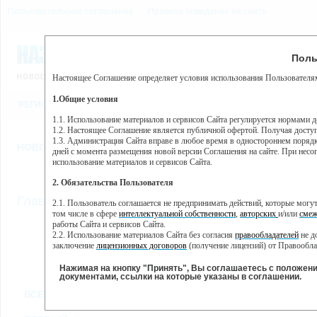
Пользовательское соглашение
Правила поведения на сайте
7 августа, пятница, 15:24
Предупр
Поль
Погода:
0°C, ночью 0°C
Настоящее Соглашение определяет условия использования Пользователям
Этот сайт использует сервис веб-аналитики Яндекс Метрика, пр
(далее — Яндекс).
1.Общие условия
РЕГИСТРАЦИЯ
ВО
Сервис Яндекс Метрика использует технологию “cookie” — неб
пользовательской активности.
1.1. Использование материалов и сервисов Сайта регулируется нормами 
1.2. Настоящее Соглашение является публичной офертой. Получая досту
Собранная при помощи cookie информация не может идентифици
1.3. Администрация Сайта вправе в любое время в одностороннем порядк
использовании вами данного сайта, собранная при помощи cooki
НОВОСТИ
СТАТЬИ
ОБЪЯВЛЕНИЯ
ВЕБКАМЕРЫ
ЕЩ
Яндекс будет обрабатывать эту информацию в интересах владель
дней с момента размещения новой версии Соглашения на сайте. При несог
активности на сайте. Яндекс обрабатывает эту информацию в п
использование материалов и сервисов Сайта.
Вы можете отказаться от использования cookies, выбрав соотв
2. Обязательства Пользователя
https://yandex.ru/support/metrika/general/opt-out.html Однако эт
//
Главная
ТВ-программа
2.1. Пользователь соглашается не предпринимать действий, которые мог
Нажимая на кнопку "Принять", Вы соглашаетесь на обработк
том числе в сфере
интеллектуальной собственности
,
авторских
и/или
смеж
работы Сайта и сервисов Сайта.
2.2. Использование материалов Сайта без согласия
правообладателей
не д
ПН
ВТ
СР
ЧТ
заключение
лицензионных договоров
(получение лицензий) от Правообла
30 мая
31 мая
01 июня
02 июня
0
2.3. При
цитировании
материалов Сайта, включая охраняемые авторские пр
2.4. Комментарии и иные записи Пользователя на Сайте не должны вступ
Нажимая на кнопку "Принять", Вы соглашаетесь с положен
морали и нравственности.
документами, ссылки на которые указаны в соглашении.
Все
Сериалы
Фильм
2.5. Пользователь предупрежден о том, что Администрация Сайта не несе
ВСЕ КАНАЛЫ
содержаться на сайте.
2.6. Пользователь согласен с тем, что Администрация Сайта не несет от