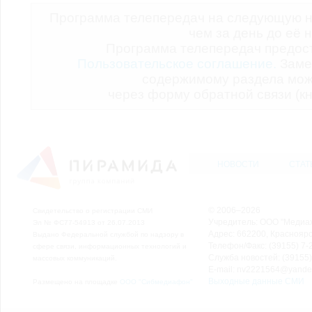
Программа телепередач на следующую н
чем за день до её 
Программа телепередач предо
Пользовательское соглашение.
Заме
содержимому раздела мож
через форму обратной связи (кн
НОВОСТИ
СТАТ
© 2006–2026
Свидетельство о регистрации СМИ
Учредитель: ООО "Медиа
Эл № ФС77-54913 от 26.07.2013
Адрес: 662200, Красноярск
Выдано Федеральной службой по надзору в
Телефон/Факс: (39155) 7-2
сфере связи, информационных технологий и
Служба новостей: (39155)
массовых коммуникаций.
E-mail: nv2221564@yande
Выходные данные СМИ
Размещено на площадке
ООО "Сибмедиафон"