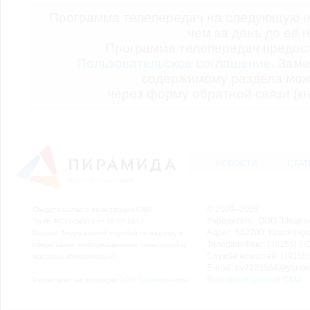
Программа телепередач на следующую н
чем за день до её 
Программа телепередач предо
Пользовательское соглашение.
Заме
содержимому раздела мож
через форму обратной связи (кн
НОВОСТИ
СТАТ
© 2006–2026
Свидетельство о регистрации СМИ
Учредитель: ООО "Медиа
Эл № ФС77-54913 от 26.07.2013
Адрес: 662200, Красноярск
Выдано Федеральной службой по надзору в
Телефон/Факс: (39155) 7-2
сфере связи, информационных технологий и
Служба новостей: (39155)
массовых коммуникаций.
E-mail: nv2221564@yande
Выходные данные СМИ
Размещено на площадке
ООО "Сибмедиафон"