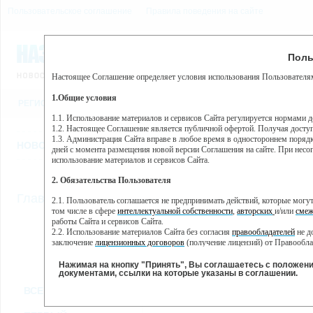
Пользовательское соглашение
Правила поведения на сайте
9 августа, воскресенье, 
Предупр
Поль
Погода:
0°C, ночью 0°C
Настоящее Соглашение определяет условия использования Пользователям
Этот сайт использует сервис веб-аналитики Яндекс Метрика, пр
(далее — Яндекс).
1.Общие условия
РЕГИСТРАЦИЯ
ВО
Сервис Яндекс Метрика использует технологию “cookie” — неб
пользовательской активности.
1.1. Использование материалов и сервисов Сайта регулируется нормами 
1.2. Настоящее Соглашение является публичной офертой. Получая досту
Собранная при помощи cookie информация не может идентифици
1.3. Администрация Сайта вправе в любое время в одностороннем порядк
использовании вами данного сайта, собранная при помощи cooki
НОВОСТИ
СТАТЬИ
ОБЪЯВЛЕНИЯ
ВЕБКАМЕРЫ
ЕЩ
Яндекс будет обрабатывать эту информацию в интересах владель
дней с момента размещения новой версии Соглашения на сайте. При несог
активности на сайте. Яндекс обрабатывает эту информацию в п
использование материалов и сервисов Сайта.
Вы можете отказаться от использования cookies, выбрав соотв
2. Обязательства Пользователя
https://yandex.ru/support/metrika/general/opt-out.html Однако эт
//
Главная
ТВ-программа
2.1. Пользователь соглашается не предпринимать действий, которые мог
Нажимая на кнопку "Принять", Вы соглашаетесь на обработк
том числе в сфере
интеллектуальной собственности
,
авторских
и/или
смеж
работы Сайта и сервисов Сайта.
2.2. Использование материалов Сайта без согласия
правообладателей
не д
ПН
СР
ЧТ
ВТ
заключение
лицензионных договоров
(получение лицензий) от Правообла
30 мая
01 июня
02 июня
0
31 мая
2.3. При
цитировании
материалов Сайта, включая охраняемые авторские пр
2.4. Комментарии и иные записи Пользователя на Сайте не должны вступ
Нажимая на кнопку "Принять", Вы соглашаетесь с положен
морали и нравственности.
документами, ссылки на которые указаны в соглашении.
Все
Сериалы
Фильм
2.5. Пользователь предупрежден о том, что Администрация Сайта не несе
ВСЕ КАНАЛЫ
содержаться на сайте.
2.6. Пользователь согласен с тем, что Администрация Сайта не несет от