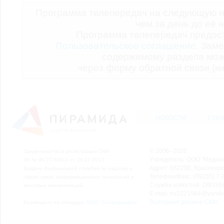
Программа телепередач на следующую н
чем за день до её 
Программа телепередач предо
Пользовательское соглашение.
Заме
содержимому раздела мож
через форму обратной связи (кн
НОВОСТИ
СТАТ
© 2006–2026
Свидетельство о регистрации СМИ
Учредитель: ООО "Медиа
Эл № ФС77-54913 от 26.07.2013
Адрес: 662200, Красноярск
Выдано Федеральной службой по надзору в
Телефон/Факс: (39155) 7-2
сфере связи, информационных технологий и
Служба новостей: (39155)
массовых коммуникаций.
E-mail: nv2221564@yande
Выходные данные СМИ
Размещено на площадке
ООО "Сибмедиафон"