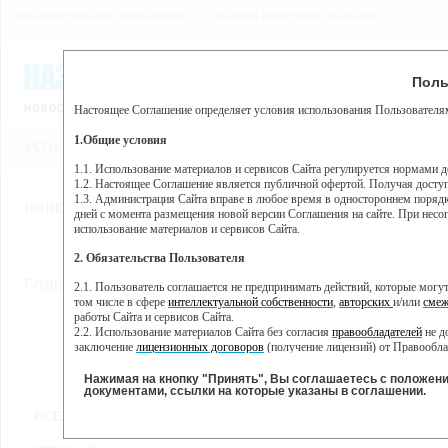
Пользовательское соглашение
Правила поведения на сайте
7 августа, пятница, 4:39
Предупр
Поль
Погода:
0°C, ночью 0°C
Настоящее Соглашение определяет условия использования Пользователям
Этот сайт использует сервис веб-аналитики Яндекс Метрика, пр
(далее — Яндекс).
1.Общие условия
РЕГИСТРАЦИЯ
ВО
Сервис Яндекс Метрика использует технологию “cookie” — неб
пользовательской активности.
1.1. Использование материалов и сервисов Сайта регулируется нормами 
1.2. Настоящее Соглашение является публичной офертой. Получая досту
Собранная при помощи cookie информация не может идентифици
1.3. Администрация Сайта вправе в любое время в одностороннем порядк
использовании вами данного сайта, собранная при помощи cooki
НОВОСТИ
СТАТЬИ
ОБЪЯВЛЕНИЯ
ВЕБКАМЕРЫ
ЕЩ
Яндекс будет обрабатывать эту информацию в интересах владель
дней с момента размещения новой версии Соглашения на сайте. При несог
активности на сайте. Яндекс обрабатывает эту информацию в п
использование материалов и сервисов Сайта.
Вы можете отказаться от использования cookies, выбрав соотв
2. Обязательства Пользователя
https://yandex.ru/support/metrika/general/opt-out.html Однако эт
//
Главная
ТВ-программа
2.1. Пользователь соглашается не предпринимать действий, которые мог
Нажимая на кнопку "Принять", Вы соглашаетесь на обработк
том числе в сфере
интеллектуальной собственности
,
авторских
и/или
смеж
работы Сайта и сервисов Сайта.
2.2. Использование материалов Сайта без согласия
правообладателей
не д
ПН
ВТ
СР
ЧТ
заключение
лицензионных договоров
(получение лицензий) от Правообла
18 ноября
19 ноября
20 ноября
22
21 ноября
2.3. При
цитировании
материалов Сайта, включая охраняемые авторские пр
2.4. Комментарии и иные записи Пользователя на Сайте не должны вступ
Нажимая на кнопку "Принять", Вы соглашаетесь с положен
морали и нравственности.
документами, ссылки на которые указаны в соглашении.
Все
Сериалы
Фильм
2.5. Пользователь предупрежден о том, что Администрация Сайта не несе
ВСЕ КАНАЛЫ
содержаться на сайте.
2.6. Пользователь согласен с тем, что Администрация Сайта не несет от