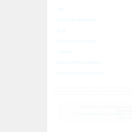
ТВ3
ОХОТА И РЫБАЛКА
ДТВ
VIASAT EXPLORER
TV1000
DISCOVERY CHANNEL
РУССКИЙ ИЛЛЮЗИОН
Материалы предназначены исключительно для личн
переработка, распространение, размещение в своб
массовой информации и/или в коммерческих целях
Программа телепередач на сле
Програм
Пользовательское соглашение.
За
через ф