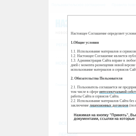
Пользовательское соглашение
Правила пове
Настоящее Соглашение определяет услови
Этот сайт использует сервис веб-ан
(далее — Яндекс).
1.Общие условия
РЕГИСТРАЦИЯ
Сервис Яндекс Метрика использует 
пользовательской активности.
1.1. Использование материалов и сервисо
1.2. Настоящее Соглашение является пуб
Собранная при помощи cookie инфор
1.3. Администрация Сайта вправе в любое
использовании вами данного сайта, 
НОВОСТИ
СТАТЬИ
ОБЪЯВЛЕНИ
Яндекс будет обрабатывать эту инфо
дней с момента размещения новой версии 
активности на сайте. Яндекс обраба
использование материалов и сервисов Сай
Вы можете отказаться от использова
2. Обязательства Пользователя
https://yandex.ru/support/metrika/gen
Главная
//
ТВ-программа
2.1. Пользователь соглашается не предпр
Нажимая на кнопку "Принять", Вы
том числе в сфере
интеллектуальной собст
работы Сайта и сервисов Сайта.
ПН
ВТ
2.2. Использование материалов Сайта без 
21 января
22 января
23
заключение
лицензионных договоров
(пол
2.3. При
цитировании
материалов Сайта, в
2.4. Комментарии и иные записи Пользова
Нажимая на кнопку "Принять", В
морали и нравственности.
документами, ссылки на которые 
ВСЕ КАНАЛЫ
2.5. Пользователь предупрежден о том, чт
содержаться на сайте.
2.6. Пользователь согласен с тем, что Ад
ПЕРВЫЙ