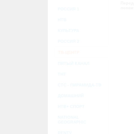
возможными или возникшими потерями и
Перед
услугами, доступными на или полученными
появи
РОССИЯ 1
информацию или ссылки на внешние ресу
2.7. Пользователь принимает положение о 
Администрация Сайта не несет какой-либо 
НТВ
3. Прочие условия
КУЛЬТУРА
3.1. Все возможные споры, вытекающие и
Федерации.
РОССИЯ 2
3.2. Ничто в Соглашении не может поним
совместной деятельности, отношений лич
3.3. Признание судом какого-либо полож
ТВ-ЦЕНТР
Соглашения.
3.4. Бездействие со стороны Администра
ПЯТЫЙ КАНАЛ
позднее соответствующие действия в защи
ТНТ
Политика конфиденциальности и со
СТС - ПИРАМИДА-ТВ
ДОМАШНИЙ
НТВ+ СПОРТ
NATIONAL
GEOGRAPHIC
RENTV