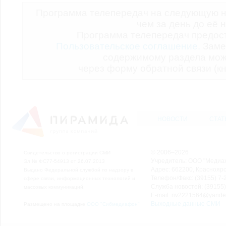
Программа телепередач на следующую н
чем за день до её 
Программа телепередач предо
Пользовательское соглашение.
Заме
содержимому раздела мож
через форму обратной связи (кн
НОВОСТИ
СТАТ
© 2006–2026
Свидетельство о регистрации СМИ
Учредитель: ООО "Медиа
Эл № ФС77-54913 от 26.07.2013
Адрес: 662200, Красноярск
Выдано Федеральной службой по надзору в
Телефон/Факс: (39155) 7-2
сфере связи, информационных технологий и
Служба новостей: (39155)
массовых коммуникаций.
E-mail: nv2221564@yande
Выходные данные СМИ
Размещено на площадке
ООО "Сибмедиафон"