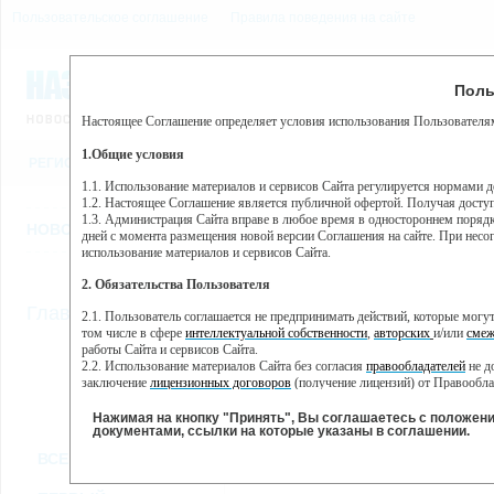
Пользовательское соглашение
Правила поведения на сайте
7 августа, пятница, 4:53
Предупр
Поль
Погода:
0°C, ночью 0°C
Настоящее Соглашение определяет условия использования Пользователям
Этот сайт использует сервис веб-аналитики Яндекс Метрика, пр
(далее — Яндекс).
1.Общие условия
РЕГИСТРАЦИЯ
ВО
Сервис Яндекс Метрика использует технологию “cookie” — неб
пользовательской активности.
1.1. Использование материалов и сервисов Сайта регулируется нормами 
1.2. Настоящее Соглашение является публичной офертой. Получая досту
Собранная при помощи cookie информация не может идентифици
1.3. Администрация Сайта вправе в любое время в одностороннем порядк
использовании вами данного сайта, собранная при помощи cooki
НОВОСТИ
СТАТЬИ
ОБЪЯВЛЕНИЯ
ВЕБКАМЕРЫ
ЕЩ
Яндекс будет обрабатывать эту информацию в интересах владель
дней с момента размещения новой версии Соглашения на сайте. При несог
активности на сайте. Яндекс обрабатывает эту информацию в п
использование материалов и сервисов Сайта.
Вы можете отказаться от использования cookies, выбрав соотв
2. Обязательства Пользователя
https://yandex.ru/support/metrika/general/opt-out.html Однако эт
//
Главная
ТВ-программа
2.1. Пользователь соглашается не предпринимать действий, которые мог
Нажимая на кнопку "Принять", Вы соглашаетесь на обработк
том числе в сфере
интеллектуальной собственности
,
авторских
и/или
смеж
работы Сайта и сервисов Сайта.
2.2. Использование материалов Сайта без согласия
правообладателей
не д
ПН
СР
ЧТ
ВТ
заключение
лицензионных договоров
(получение лицензий) от Правообла
21 января
23 января
24 января
25
22 января
2.3. При
цитировании
материалов Сайта, включая охраняемые авторские пр
2.4. Комментарии и иные записи Пользователя на Сайте не должны вступ
Нажимая на кнопку "Принять", Вы соглашаетесь с положен
морали и нравственности.
документами, ссылки на которые указаны в соглашении.
Все
Сериалы
Фильм
2.5. Пользователь предупрежден о том, что Администрация Сайта не несе
ВСЕ КАНАЛЫ
содержаться на сайте.
2.6. Пользователь согласен с тем, что Администрация Сайта не несет от