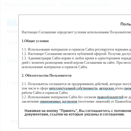
Пользовательское соглашение
Правила поведения на сайте
7 августа, пятница, 11:25
Предупр
Поль
Погода:
0°C, ночью 0°C
Настоящее Соглашение определяет условия использования Пользователям
Этот сайт использует сервис веб-аналитики Яндекс Метрика, пр
(далее — Яндекс).
1.Общие условия
РЕГИСТРАЦИЯ
ВО
Сервис Яндекс Метрика использует технологию “cookie” — неб
пользовательской активности.
1.1. Использование материалов и сервисов Сайта регулируется нормами 
1.2. Настоящее Соглашение является публичной офертой. Получая досту
Собранная при помощи cookie информация не может идентифици
1.3. Администрация Сайта вправе в любое время в одностороннем порядк
использовании вами данного сайта, собранная при помощи cooki
НОВОСТИ
СТАТЬИ
ОБЪЯВЛЕНИЯ
ВЕБКАМЕРЫ
ЕЩ
Яндекс будет обрабатывать эту информацию в интересах владель
дней с момента размещения новой версии Соглашения на сайте. При несог
активности на сайте. Яндекс обрабатывает эту информацию в п
использование материалов и сервисов Сайта.
Вы можете отказаться от использования cookies, выбрав соотв
2. Обязательства Пользователя
https://yandex.ru/support/metrika/general/opt-out.html Однако эт
//
Главная
ТВ-программа
2.1. Пользователь соглашается не предпринимать действий, которые мог
Нажимая на кнопку "Принять", Вы соглашаетесь на обработк
том числе в сфере
интеллектуальной собственности
,
авторских
и/или
смеж
работы Сайта и сервисов Сайта.
2.2. Использование материалов Сайта без согласия
правообладателей
не д
ПН
ВТ
СР
ЧТ
заключение
лицензионных договоров
(получение лицензий) от Правообла
17 июня
18 июня
19 июня
20 июня
2
2.3. При
цитировании
материалов Сайта, включая охраняемые авторские пр
2.4. Комментарии и иные записи Пользователя на Сайте не должны вступ
Нажимая на кнопку "Принять", Вы соглашаетесь с положен
морали и нравственности.
документами, ссылки на которые указаны в соглашении.
Все
Сериалы
Фильм
2.5. Пользователь предупрежден о том, что Администрация Сайта не несе
ВСЕ КАНАЛЫ
содержаться на сайте.
2.6. Пользователь согласен с тем, что Администрация Сайта не несет от