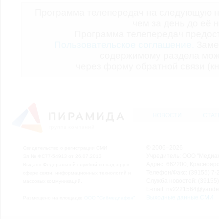
Программа телепередач на следующую н
чем за день до её 
Программа телепередач предо
Пользовательское соглашение.
Заме
содержимому раздела мож
через форму обратной связи (кн
НОВОСТИ
СТАТ
© 2006–2026
Свидетельство о регистрации СМИ
Учредитель: ООО "Медиа
Эл № ФС77-54913 от 26.07.2013
Адрес: 662200, Красноярск
Выдано Федеральной службой по надзору в
Телефон/Факс: (39155) 7-2
сфере связи, информационных технологий и
Служба новостей: (39155)
массовых коммуникаций.
E-mail: nv2221564@yande
Выходные данные СМИ
Размещено на площадке
ООО "Сибмедиафон"