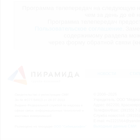
Программа телепередач на следующую н
чем за день до её 
Программа телепередач предо
Пользовательское соглашение.
Заме
содержимому раздела мож
через форму обратной связи (кн
НОВОСТИ
СТАТ
© 2006–2026
Свидетельство о регистрации СМИ
Учредитель: ООО "Медиа
Эл № ФС77-54913 от 26.07.2013
Адрес: 662200, Красноярск
Выдано Федеральной службой по надзору в
Телефон/Факс: (39155) 7-2
сфере связи, информационных технологий и
Служба новостей: (39155)
массовых коммуникаций.
E-mail: nv2221564@yande
Выходные данные СМИ
Размещено на площадке
ООО "Сибмедиафон"