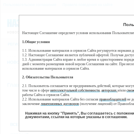
Пользовательское соглашение
Правила поведения на сайте
6 августа, четверг, 21:13
Предупр
Поль
Погода:
0°C, ночью 0°C
Настоящее Соглашение определяет условия использования Пользователям
Этот сайт использует сервис веб-аналитики Яндекс Метрика, пр
(далее — Яндекс).
1.Общие условия
РЕГИСТРАЦИЯ
ВО
Сервис Яндекс Метрика использует технологию “cookie” — неб
пользовательской активности.
1.1. Использование материалов и сервисов Сайта регулируется нормами 
1.2. Настоящее Соглашение является публичной офертой. Получая досту
Собранная при помощи cookie информация не может идентифици
1.3. Администрация Сайта вправе в любое время в одностороннем порядк
использовании вами данного сайта, собранная при помощи cooki
НОВОСТИ
СТАТЬИ
ОБЪЯВЛЕНИЯ
ВЕБКАМЕРЫ
ЕЩ
Яндекс будет обрабатывать эту информацию в интересах владель
дней с момента размещения новой версии Соглашения на сайте. При несог
активности на сайте. Яндекс обрабатывает эту информацию в п
использование материалов и сервисов Сайта.
Вы можете отказаться от использования cookies, выбрав соотв
2. Обязательства Пользователя
https://yandex.ru/support/metrika/general/opt-out.html Однако эт
//
Главная
ТВ-программа
2.1. Пользователь соглашается не предпринимать действий, которые мог
Нажимая на кнопку "Принять", Вы соглашаетесь на обработк
том числе в сфере
интеллектуальной собственности
,
авторских
и/или
смеж
работы Сайта и сервисов Сайта.
2.2. Использование материалов Сайта без согласия
правообладателей
не д
ПН
ВТ
СР
ЧТ
заключение
лицензионных договоров
(получение лицензий) от Правообла
17 июня
18 июня
19 июня
20 июня
2
2.3. При
цитировании
материалов Сайта, включая охраняемые авторские пр
2.4. Комментарии и иные записи Пользователя на Сайте не должны вступ
Нажимая на кнопку "Принять", Вы соглашаетесь с положен
морали и нравственности.
документами, ссылки на которые указаны в соглашении.
Все
Сериалы
Фильм
2.5. Пользователь предупрежден о том, что Администрация Сайта не несе
ВСЕ КАНАЛЫ
содержаться на сайте.
2.6. Пользователь согласен с тем, что Администрация Сайта не несет от