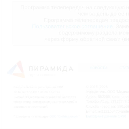
Программа телепередач на следующую н
чем за день до её 
Программа телепередач предо
Пользовательское соглашение.
Заме
содержимому раздела мож
через форму обратной связи (кн
НОВОСТИ
СТАТ
© 2006–2026
Свидетельство о регистрации СМИ
Учредитель: ООО "Медиа
Эл № ФС77-54913 от 26.07.2013
Адрес: 662200, Красноярск
Выдано Федеральной службой по надзору в
Телефон/Факс: (39155) 7-2
сфере связи, информационных технологий и
Служба новостей: (39155)
массовых коммуникаций.
E-mail: nv2221564@yande
Выходные данные СМИ
Размещено на площадке
ООО "Сибмедиафон"