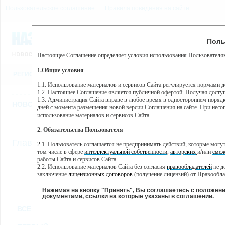
Пользовательское соглашение
Правила поведения на сайте
8 августа, суббота, 22:15
Предупр
Поль
Погода:
0°C, ночью 0°C
Настоящее Соглашение определяет условия использования Пользователям
Этот сайт использует сервис веб-аналитики Яндекс Метрика, пр
(далее — Яндекс).
1.Общие условия
РЕГИСТРАЦИЯ
ВО
Сервис Яндекс Метрика использует технологию “cookie” — неб
пользовательской активности.
1.1. Использование материалов и сервисов Сайта регулируется нормами 
1.2. Настоящее Соглашение является публичной офертой. Получая досту
Собранная при помощи cookie информация не может идентифици
1.3. Администрация Сайта вправе в любое время в одностороннем порядк
использовании вами данного сайта, собранная при помощи cooki
НОВОСТИ
СТАТЬИ
ОБЪЯВЛЕНИЯ
ВЕБКАМЕРЫ
ЕЩ
Яндекс будет обрабатывать эту информацию в интересах владель
дней с момента размещения новой версии Соглашения на сайте. При несог
активности на сайте. Яндекс обрабатывает эту информацию в п
использование материалов и сервисов Сайта.
Вы можете отказаться от использования cookies, выбрав соотв
2. Обязательства Пользователя
https://yandex.ru/support/metrika/general/opt-out.html Однако эт
//
Главная
ТВ-программа
2.1. Пользователь соглашается не предпринимать действий, которые мог
Нажимая на кнопку "Принять", Вы соглашаетесь на обработк
том числе в сфере
интеллектуальной собственности
,
авторских
и/или
смеж
работы Сайта и сервисов Сайта.
2.2. Использование материалов Сайта без согласия
правообладателей
не д
ПН
СР
ЧТ
ВТ
заключение
лицензионных договоров
(получение лицензий) от Правообла
30 мая
01 июня
02 июня
0
31 мая
2.3. При
цитировании
материалов Сайта, включая охраняемые авторские пр
2.4. Комментарии и иные записи Пользователя на Сайте не должны вступ
Нажимая на кнопку "Принять", Вы соглашаетесь с положен
морали и нравственности.
документами, ссылки на которые указаны в соглашении.
Все
Сериалы
Фильм
2.5. Пользователь предупрежден о том, что Администрация Сайта не несе
ВСЕ КАНАЛЫ
содержаться на сайте.
2.6. Пользователь согласен с тем, что Администрация Сайта не несет от