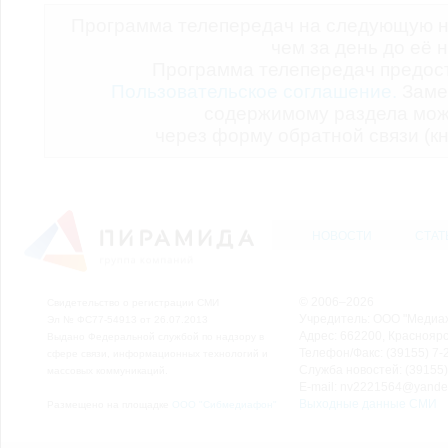
Программа телепередач на следующую н
чем за день до её 
Программа телепередач предо
Пользовательское соглашение.
Заме
содержимому раздела мож
через форму обратной связи (кн
НОВОСТИ
СТАТ
© 2006–2026
Свидетельство о регистрации СМИ
Учредитель: ООО "Медиа
Эл № ФС77-54913 от 26.07.2013
Адрес: 662200, Красноярск
Выдано Федеральной службой по надзору в
Телефон/Факс: (39155) 7-2
сфере связи, информационных технологий и
Служба новостей: (39155)
массовых коммуникаций.
E-mail: nv2221564@yande
Выходные данные СМИ
Размещено на площадке
ООО "Сибмедиафон"