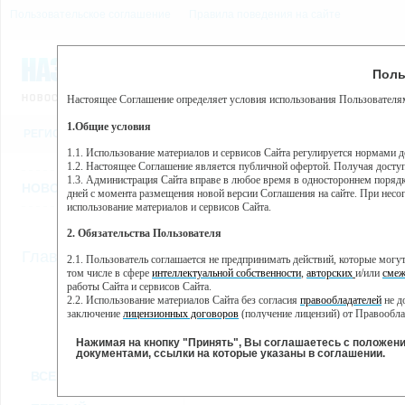
Пользовательское соглашение
Правила поведения на сайте
7 августа, пятница, 22:51
Предупр
Поль
Погода:
0°C, ночью 0°C
Настоящее Соглашение определяет условия использования Пользователям
Этот сайт использует сервис веб-аналитики Яндекс Метрика, пр
(далее — Яндекс).
1.Общие условия
РЕГИСТРАЦИЯ
ВО
Сервис Яндекс Метрика использует технологию “cookie” — неб
пользовательской активности.
1.1. Использование материалов и сервисов Сайта регулируется нормами 
1.2. Настоящее Соглашение является публичной офертой. Получая досту
Собранная при помощи cookie информация не может идентифици
1.3. Администрация Сайта вправе в любое время в одностороннем порядк
использовании вами данного сайта, собранная при помощи cooki
НОВОСТИ
СТАТЬИ
ОБЪЯВЛЕНИЯ
ВЕБКАМЕРЫ
ЕЩ
Яндекс будет обрабатывать эту информацию в интересах владель
дней с момента размещения новой версии Соглашения на сайте. При несог
активности на сайте. Яндекс обрабатывает эту информацию в п
использование материалов и сервисов Сайта.
Вы можете отказаться от использования cookies, выбрав соотв
2. Обязательства Пользователя
https://yandex.ru/support/metrika/general/opt-out.html Однако эт
//
Главная
ТВ-программа
2.1. Пользователь соглашается не предпринимать действий, которые мог
Нажимая на кнопку "Принять", Вы соглашаетесь на обработк
том числе в сфере
интеллектуальной собственности
,
авторских
и/или
смеж
работы Сайта и сервисов Сайта.
2.2. Использование материалов Сайта без согласия
правообладателей
не д
ПН
ВТ
СР
ЧТ
заключение
лицензионных договоров
(получение лицензий) от Правообла
23 мая
24 мая
25 мая
26 мая
2
2.3. При
цитировании
материалов Сайта, включая охраняемые авторские пр
2.4. Комментарии и иные записи Пользователя на Сайте не должны вступ
Нажимая на кнопку "Принять", Вы соглашаетесь с положен
морали и нравственности.
документами, ссылки на которые указаны в соглашении.
Все
Сериалы
Фильм
2.5. Пользователь предупрежден о том, что Администрация Сайта не несе
ВСЕ КАНАЛЫ
содержаться на сайте.
2.6. Пользователь согласен с тем, что Администрация Сайта не несет от