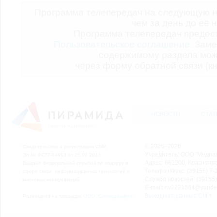
Программа телепередач на следующую н
чем за день до её 
Программа телепередач предо
Пользовательское соглашение.
Заме
содержимому раздела мож
через форму обратной связи (кн
НОВОСТИ
СТАТ
© 2006–2026
Свидетельство о регистрации СМИ
Учредитель: ООО "Медиа
Эл № ФС77-54913 от 26.07.2013
Адрес: 662200, Красноярск
Выдано Федеральной службой по надзору в
Телефон/Факс: (39155) 7-2
сфере связи, информационных технологий и
Служба новостей: (39155)
массовых коммуникаций.
E-mail: nv2221564@yande
Выходные данные СМИ
Размещено на площадке
ООО "Сибмедиафон"