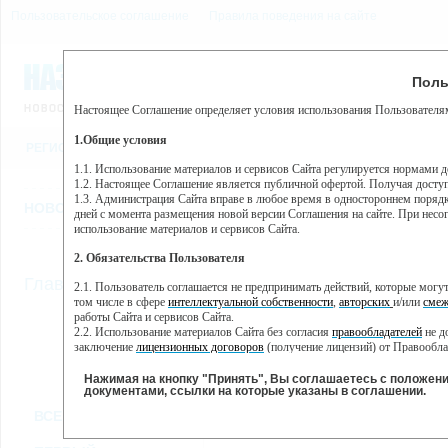
Пользовательское соглашение
Правила поведения на сайте
6 августа, четверг, 17:49
Предупр
Поль
Погода:
0°C, ночью 0°C
Настоящее Соглашение определяет условия использования Пользователям
Этот сайт использует сервис веб-аналитики Яндекс Метрика, пр
(далее — Яндекс).
1.Общие условия
РЕГИСТРАЦИЯ
ВО
Сервис Яндекс Метрика использует технологию “cookie” — неб
пользовательской активности.
1.1. Использование материалов и сервисов Сайта регулируется нормами 
1.2. Настоящее Соглашение является публичной офертой. Получая досту
Собранная при помощи cookie информация не может идентифици
1.3. Администрация Сайта вправе в любое время в одностороннем порядк
использовании вами данного сайта, собранная при помощи cooki
НОВОСТИ
СТАТЬИ
ОБЪЯВЛЕНИЯ
ВЕБКАМЕРЫ
ЕЩ
Яндекс будет обрабатывать эту информацию в интересах владель
дней с момента размещения новой версии Соглашения на сайте. При несог
активности на сайте. Яндекс обрабатывает эту информацию в п
использование материалов и сервисов Сайта.
Вы можете отказаться от использования cookies, выбрав соотв
2. Обязательства Пользователя
https://yandex.ru/support/metrika/general/opt-out.html Однако эт
//
Главная
ТВ-программа
2.1. Пользователь соглашается не предпринимать действий, которые мог
Нажимая на кнопку "Принять", Вы соглашаетесь на обработк
том числе в сфере
интеллектуальной собственности
,
авторских
и/или
смеж
работы Сайта и сервисов Сайта.
2.2. Использование материалов Сайта без согласия
правообладателей
не д
ВТ
СР
ЧТ
ПН
заключение
лицензионных договоров
(получение лицензий) от Правообла
15 января
16 января
17 января
18
14 января
2.3. При
цитировании
материалов Сайта, включая охраняемые авторские пр
2.4. Комментарии и иные записи Пользователя на Сайте не должны вступ
Нажимая на кнопку "Принять", Вы соглашаетесь с положен
морали и нравственности.
документами, ссылки на которые указаны в соглашении.
Все
Сериалы
Фильм
2.5. Пользователь предупрежден о том, что Администрация Сайта не несе
ВСЕ КАНАЛЫ
содержаться на сайте.
2.6. Пользователь согласен с тем, что Администрация Сайта не несет от